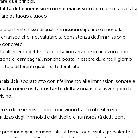
avare
due
principi.
rabilità delle immissioni non è mai assoluto
, ma è relativo alla
iare da luogo a luogo.
e o un limite fisso di quali immissioni superino o meno la
 chiarisce che, nel valutare la consistenza dell’immissione,
o concreto.
a all’interno del tessuto cittadino anziché in una zona non
 zona di campagna), nonché posta in essere durante il giorno
to a differenti giudizi di tollerabilità.
lerabilità
(soprattutto con riferimento alle immissioni sonore e
dalla rumorosità costante della zona
in cui avvengono le
icino.
enza delle immissioni in condizioni di assoluto silenzio,
ilizzo degli immobili e dal livello di rumorosità della zona.
e pronunce giurisprudenziali sul tema, oggi risulta prevalente il