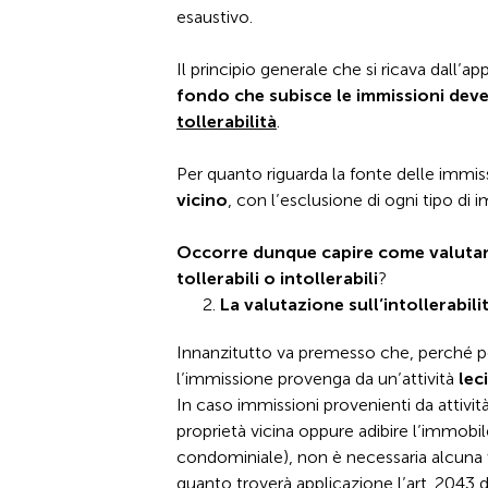
esaustivo.
Il principio generale che si ricava dall’ap
fondo che subisce le immissioni dev
tollerabilità
.
Per quanto riguarda la fonte delle immi
vicino
, con l’esclusione di ogni tipo di
Occorre dunque capire come valutare 
tollerabili o intollerabili
?
La valutazione sull’intollerabili
Innanzitutto va premesso che, perché poss
l’immissione provenga da un’attività
lec
In caso immissioni provenienti da attività i
proprietà vicina oppure adibire l’immobil
condominiale), non è necessaria alcuna v
quanto troverà applicazione l’art. 2043 d