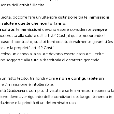
za dell’attività illecita.
 lecita, occorre fare un’ulteriore distinzione tra le
immissioni
 salute
e quelle che non lo fanno
.
a salute
, le
immissioni
devono essere considerate
sempre
ccordata alla salute dall’art. 32 Cost., il quale, ricoprendo il
 caso di contrasto, su altri beni costituzionalmente garantiti (es.
ost. e la proprietà art. 42 Cost.).
hino un danno alla salute devono essere ritenute illecite
o soggette alla tutela risarcitoria di carattere generale
n fatto lecito, tra fondi vicini e
non è configurabile un
e l’immissione è intollerabile.
rità Giudiziaria il compito di valutare se le immissioni superino l
zione deve aver riguardo delle condizioni del luogo, tenendo in
uzione e la priorità di un determinato uso.