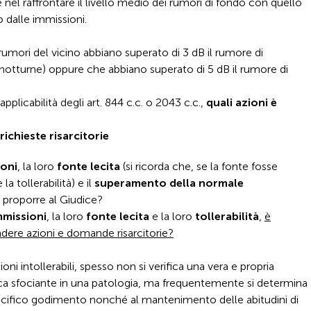
 nel raffrontare il livello medio dei rumori di fondo con quello
 dalle immissioni.
rumori del vicino abbiano superato di 3 dB il rumore di
e notturne) oppure che abbiano superato di 5 dB il rumore di
.
applicabilità degli art. 844 c.c. o 2043 c.c.,
quali azioni è
 richieste risarcitorie
ioni
, la loro
fonte lecita
(si ricorda che, se la fonte fosse
a tollerabilità) e il
superamento della normale
 proporre al Giudice?
mmissioni
, la loro
fonte lecita
e la loro
tollerabilità
,
è
dere azioni e domande risarcitorie?
ni intollerabili, spesso non si verifica una vera e propria
ica sfociante in una patologia, ma frequentemente si determina
pacifico godimento nonché al mantenimento delle abitudini di