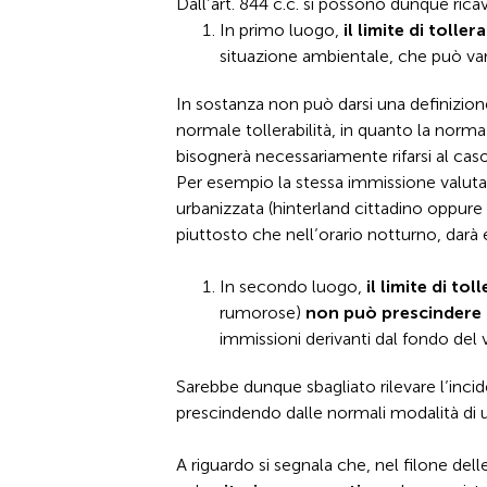
Dall’art. 844 c.c. si possono dunque ric
In primo luogo,
il limite di tolle
situazione ambientale, che può var
In sostanza non può darsi una definizion
normale tollerabilità, in quanto la norma
bisognerà necessariamente rifarsi al cas
Per esempio la stessa immissione valutat
urbanizzata (hinterland cittadino oppure
piuttosto che nell’orario notturno, darà esi
In secondo luogo,
il limite di tol
rumorose)
non può prescindere 
immissioni derivanti dal fondo del v
Sarebbe dunque sbagliato rilevare l’incid
prescindendo dalle normali modalità di ut
A riguardo si segnala che, nel filone dell