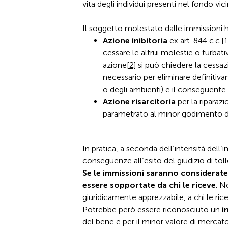
vita degli individui presenti nel fondo vic
Il soggetto molestato dalle immissioni 
Azione inibitoria
ex art. 844 c.c.
[1
cessare le altrui molestie o turba
azione
[2]
si può chiedere la cessaz
necessario per eliminare definitiva
o degli ambienti) e il conseguente 
Azione risarcitoria
per la riparazi
parametrato al minor godimento d
In pratica, a seconda dell’intensità del
conseguenze all’esito del giudizio di tol
Se le immissioni saranno considerate 
essere sopportate da chi le riceve
. N
giuridicamente apprezzabile, a chi le ri
Potrebbe però essere riconosciuto un
i
del bene e per il minor valore di mercat