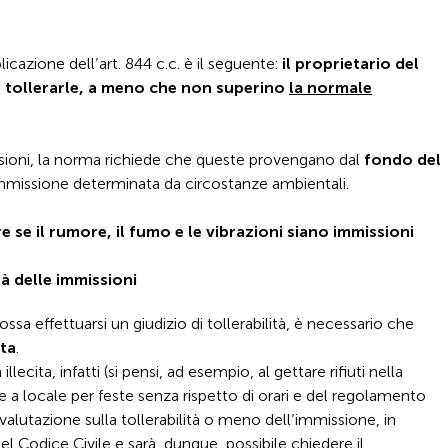
plicazione dell’art. 844 c.c. è il seguente:
il proprietario del
e tollerarle, a meno che non superino
la normale
ssioni, la norma richiede che queste provengano dal
fondo del
 immissione determinata da circostanze ambientali.
se il rumore, il fumo e le vibrazioni siano immissioni
tà delle immissioni
a effettuarsi un giudizio di tollerabilità, è necessario che
ita
.
llecita, infatti (si pensi, ad esempio, al gettare rifiuti nella
e a locale per feste senza rispetto di orari e del regolamento
alutazione sulla tollerabilità o meno dell’immissione, in
el Codice Civile e sarà, dunque, possibile chiedere il