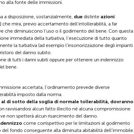
ino alla fonte delle immissioni.
ha a disposizione, sostanzialmente,
due
distinte
azioni
:
]
che mira, previo accertamento dell’intollerabilità, a far
tive che diminuiscono l’uso o il godimento del bene. Con questa
ione immediata della turbativa, l’esecuzione di tutto quanto
mente la turbativa (ad esempio l’insonorizzazione degli impianti
ristoro del danno subito.
one di tutti i danni subiti oppure per ottenere un indennizzo
el bene.
l’immissione accertata, l’ordinamento prevede diverse
lerabilità imposto dalla norma.
al di sotto della soglia di normale tollerabilità, dovranno
on ravvisandosi alcun fatto illecito né alcuna compromissione
ceve non spetterà alcun risarcimento del danno.
ndennizzo
come corrispettivo per le limitazioni al godimento
o del fondo conseguente alla diminuita abitabilità dell’immobile.