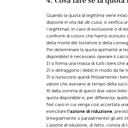
4. Cosa fare se la quota 
Quando la quota di legittima viene intacc
disposte in vita dal
de cuius
, si verifica 
I legittimari, in caso di esclusione o di 
confronti di coloro che hanno ricevuto di
della morte del testatore e della conse
Per determinare la quota spettante ai le
disponibile) è necessario operare il cal
1) si forma una massa di tutti i beni ch
2) si detraggono i debiti in modo da far ri
3) si riuniscono quindi fittiziamente i ben
valore che avevano al tempo della success
4) dalla somma di questi due valori (rel
quota disponibile e, per differenza, quella
Nel caso in cui venga così accertata una 
esercitare
l'azione di riduzione
, previst
(integralmente o parzialmente) gli atti
in
L'azione di riduzione, di fatto, consta di ta