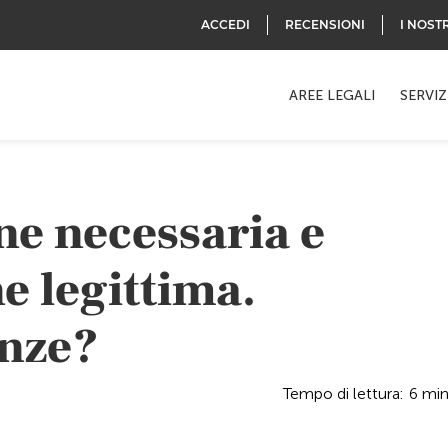
ACCEDI
RECENSIONI
I NOST
AREE LEGALI
SERVIZ
ne necessaria e
e legittima.
enze?
Tempo di lettura:
6
mi