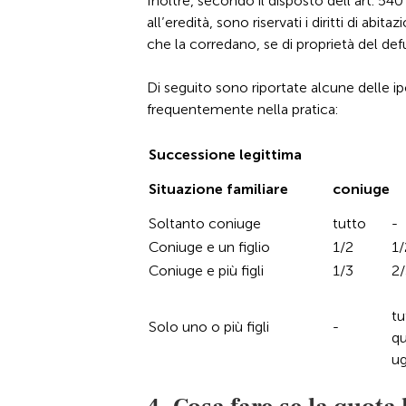
Inoltre, secondo il disposto dell’art. 540
all’eredità, sono riservati i diritti di abit
che la corredano, se di proprietà del de
Di seguito sono riportate alcune delle ip
frequentemente nella pratica:
Successione legittima
Situazione familiare
coniuge
f
Soltanto coniuge
tutto
-
Coniuge e un figlio
1/2
1/
Coniuge e più figli
1/3
2/
tu
Solo uno o più figli
-
q
ug