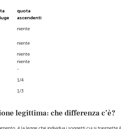
ta
quota
iuge
ascendenti
niente
niente
niente
niente
-
1/4
1/3
ione legittima: che differenza c’è?
mento, è la legge che individua i soggetti cui si trasmette il