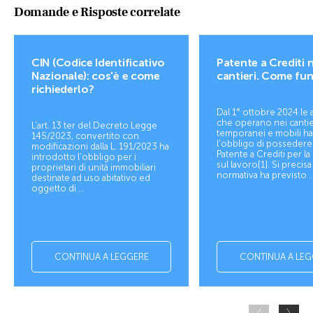
Domande e Risposte correlate
CIN (Codice Identificativo
Patente a Crediti n
Nazionale): cos'è e come
cantieri. Come fu
richiederlo?
Dal 1° ottobre 2024 le
che operano nei cantie
L’art. 13 ter del Decreto Legge
temporanei e mobili h
145/2023, convertito con
l’obbligo di possedere
modificazioni dalla L. 191/2023 ha
Patente a Crediti per la
introdotto l’obbligo per i
sul lavoro[1]. Si precisa
proprietari di unità immobiliari
normativa ha previsto ..
destinate ad uso abitativo ed
oggetto di ...
CONTINUA A LEGGERE
CONTINUA A LEG