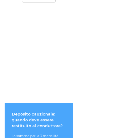
Deposito cauzionale:
I partner si lasciano:
quando deve essere
prezzo del trasferiment
restituito al conduttore?
della quota dell’immobi
in comproprietà?
La somma pari a 3 mensilità