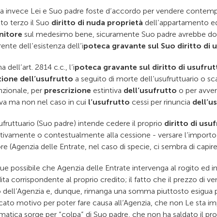
a invece Lei e Suo padre foste d’accordo per vendere contem
to terzo il Suo
diritto di nuda proprietà
dell’appartamento ed
nitore
sul medesimo bene, sicuramente Suo padre avrebbe dov
rente dell’esistenza dell’i
poteca gravante sul Suo diritto di 
 dell’art. 2814 c.c., l’i
poteca gravante sul diritto di usufrut
ione dell’usufrutto
a seguito di morte dell’usufruttuario o s
zionale, per
prescrizione
estintiva
dell’usufrutto
o per avver
iva ma non nel caso in cui
l’usufrutto
cessi per rinuncia
dell’u
ufruttuario (Suo padre) intende cedere il proprio
diritto di usu
tivamente o contestualmente alla cessione - versare l’importo
re (Agenzia delle Entrate, nel caso di specie, ci sembra di capire
e possibile che Agenzia delle Entrate intervenga al rogito ed in
ita corrispondente al proprio credito; il fatto che il prezzo di v
o dell’Agenzia e, dunque, rimanga una somma piuttosto esigua 
ficato motivo per poter fare causa all’Agenzia, che non Le sta i
atica sorge per “colpa” di Suo padre, che non ha saldato il prop