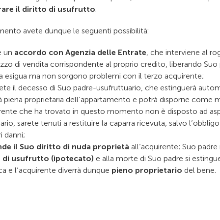
are il diritto di usufrutto
.
ento avete dunque le seguenti possibilità:
e un
accordo con Agenzia delle Entrate
, che interviene al ro
zzo di vendita corrispondente al proprio credito, liberando Suo 
esigua ma non sorgono problemi con il terzo acquirente;
ete il decesso di Suo padre-usufruttuario, che estinguerà au
rà piena proprietaria dell’appartamento e potrà disporne come 
irente che ha trovato in questo momento non è disposto ad asp
rio, sarete tenuti a restituire la caparra ricevuta, salvo l’obbligo 
ri danni;
de il Suo diritto di nuda proprietà
all’acquirente; Suo padre 
o di usufrutto (ipotecato)
e alla morte di Suo padre si estingu
eca e l’acquirente diverrà dunque
pieno proprietario
del bene.