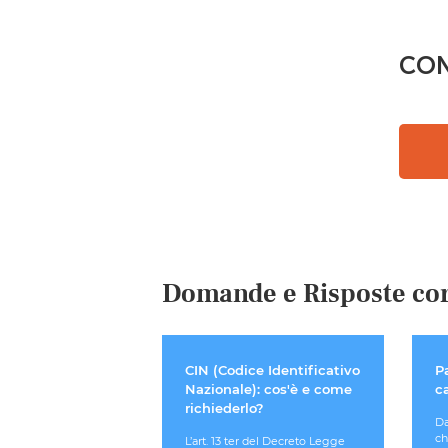
CON
Domande e Risposte cor
CIN (Codice Identificativo
Pa
Nazionale): cos'è e come
c
richiederlo?
Da
ch
L’art. 13 ter del Decreto Legge