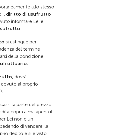
poraneamente allo stesso
 il
diritto di usufrutto
uto informare Lei e
usufrutto
.
to
si estingue per
cadenza del termine
arsi della condizione
sufruttuario.
frutto
, dovrà -
 dovuto al proprio
).
cassi la parte del prezzo
endita copra a malapena il
per Lei non è un
mpedendo di vendere: la
rio debito e si è visto