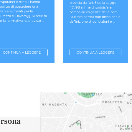
mporanei e mobili hanno
prevista dall’art. 5 della Legge
obbligo di possedere una
431/98 al fine di soddisfare
tente a Crediti per la
particolari esigenze delle parti.
curezza sul lavoro[1]. Si precisa
La citata norma non rinvia per la
e la normativa ha previsto ...
definizione di condizioni e ...
CONTINUA A LEGGERE
CONTINUA A LEGGERE
ersona