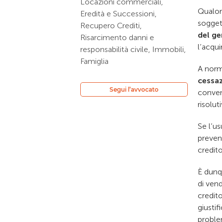
Locazioni commerciali,
Qualor
Eredità e Successioni,
sogget
Recupero Crediti,
del ge
Risarcimento danni e
l’acqui
responsabilità civile, Immobili,
Famiglia
A norma
cessaz
Segui l’avvocato
conven
risolut
Se l’us
preven
credito
È dunqu
di vend
credit
giusti
problem