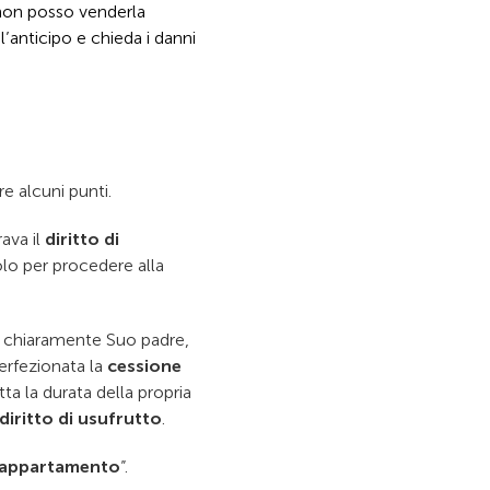
non posso venderla
’anticipo e chieda i danni
e alcuni punti.
ava il
diritto di
olo per procedere alla
chiaramente Suo padre,
perfezionata la
cessione
ta la durata della propria
diritto di usufrutto
.
’appartamento
”.