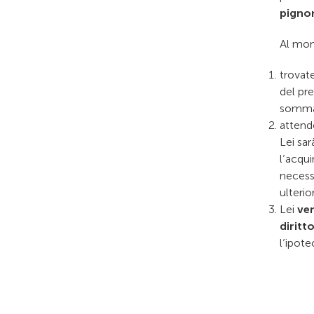
pignor
Al mom
trovat
del pre
somma 
attend
Lei sa
l’acqu
necessa
ulterio
Lei
ven
diritt
l’ipot