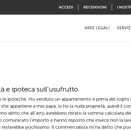
ACCEDI
RECENSIONI
I NOST
AREE LEGALI
SERVIZ
à e ipoteca sull'usufrutto
do le ipoteche. Ho venduto un appartamento e prima del rogito i
 che appartiene a mio papà, io ho la nuda proprietà, quindi il com
anno detto che all’atto avrebbero ritirato la somma calcolata dell
ato comunicato l’importo e hanno risposto che invece non la la
 me resterebbe pochissimo. Il commercialista mi ha detto che pos