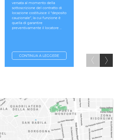
versata al momento della
In fattispecie come quelle da 
sottoscrizione del contratto di
rappresentata, il corrispettivo
locazione costituisce il “deposito
per l'acquisto della quota del
cauzionale”, la cui funzione è
50% della partner è pari a
quella di garantire
quanto la stessa abbia già
preventivamente il locatore ...
versato come prezzo di
acquisto. Pertanto ...
CONTINUA A LEGGERE
CONTINUA A LEGGERE