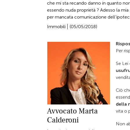
che mi sta recando danno in quanto non
essendo nuda proprietà ? Adesso la mia pa
per mancata comunicazione dell’ipoteca. 
Immobili
(05/05/2018)
Rispos
Per ris
Se Lei 
usufr
vendita
Ciò che
essend
della 
Avvocato
Marta
vita o
Calderoni
Non ab