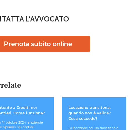
TATTA L’AVVOCATO
Prenota subito online
relate
tente a Crediti nei
Locazione transitoria:
antieri. Come funziona?
quando non è valida?
Cosa succede?
l 1° ottobre 2024 le aziende
e operano nei cantieri
La locazione ad uso transitorio è