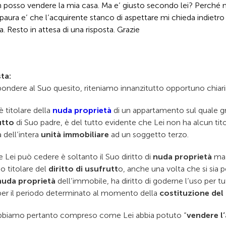
 posso vendere la mia casa. Ma e’ giusto secondo lei? Perché 
ura e’ che l’acquirente stanco di aspettare mi chieda indietro l
Resto in attesa di una risposta. Grazie
ta:
pondere al Suo quesito, riteniamo innanzitutto opportuno chiarir
è titolare della
nuda proprietà
di un appartamento sul quale gr
utto
di Suo padre, è del tutto evidente che Lei non ha alcun tit
 dell’intera
unità immobiliare
ad un soggetto terzo.
 Lei può cedere è soltanto il Suo diritto di
nuda proprietà
ma 
o titolare del
diritto di usufrutt
o, anche una volta che si sia 
nuda proprietà
dell’immobile, ha diritto di goderne l’uso per tut
 per il periodo determinato al momento della
costituzione del 
biamo pertanto compreso come Lei abbia potuto “
vendere l