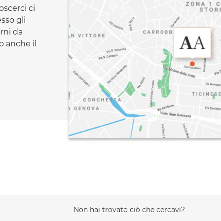
oscerci ci
esso gli
orni da
 anche il
Non hai trovato ciò che cercavi?