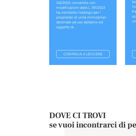
te
145/2023, convertito con
l’
modificazioni dalla L. 191/2023
Pa
ha introdotto l’obbligo per i
si
proprietari di unità immobiliari
ch
destinate ad uso abitativo ed
oggetto di ...
CONTINUA A LEGGERE
DOVE CI TROVI
se vuoi incontrarci di p