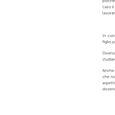
poiché 
caso i
lavora
In con
figlio 
Divers
studiar
Anche s
che no
aspett
dovend