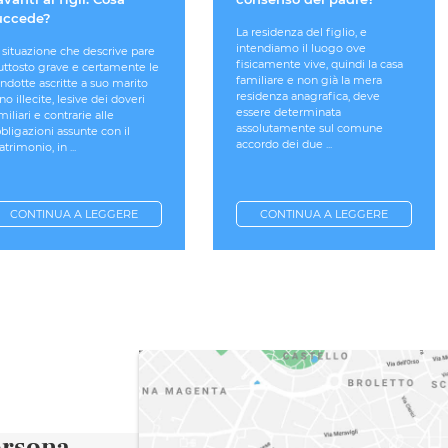
uccede?
La residenza del figlio, e
intendiamo il luogo ove
 situazione che descrive pare
fisicamente vive, quindi la casa
uttosto grave e certamente le
familiare e non già la mera
ndotte ascritte a suo marito
residenza anagrafica, deve
no illecite, lesive dei doveri
essere determinata
miliari e contrarie alle
assolutamente sul comune
bligazioni assunte con il
accordo dei due ...
trimonio, in ...
CONTINUA A LEGGERE
CONTINUA A LEGGERE