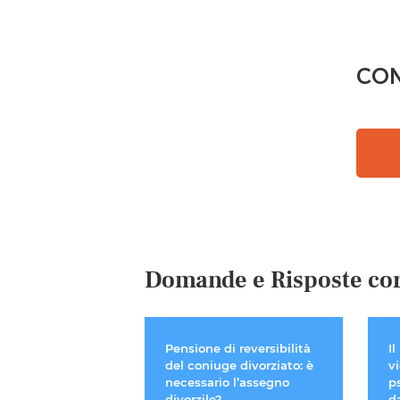
CON
Domande e Risposte cor
Pensione di reversibilità
Il
del coniuge divorziato: è
v
necessario l’assegno
p
divorzile?
da