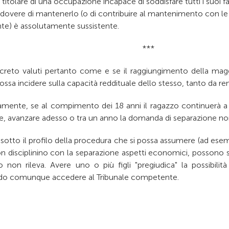
titolare di una occupazione incapace di soddisfare tutti i suoi f
l dovere di mantenerlo (o di contribuire al mantenimento con le 
nte) è assolutamente sussistente.
***
creto valuti pertanto come e se il raggiungimento della mag
possa incidere sulla capacità reddituale dello stesso, tanto da 
amente, se al compimento dei 18 anni il ragazzo continuerà a v
e, avanzare adesso o tra un anno la domanda di separazione non a
otto il profilo della procedura che si possa assumere (ad esempi
n disciplinino con la separazione aspetti economici, possono s
o non rileva. Avere uno o più figli "pregiudica" la possibilit
o comunque accedere al Tribunale competente.