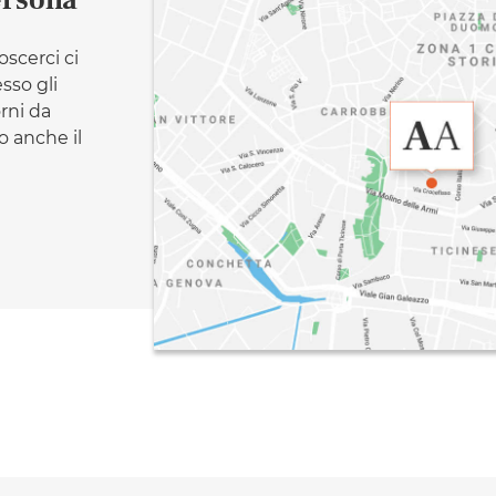
ersona
oscerci ci
esso gli
orni da
 anche il