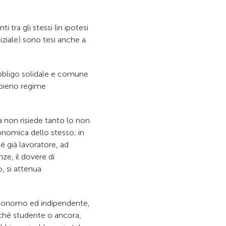
 tra gli stessi (in ipotesi
iziale) sono tesi anche a
obbligo solidale e comune
n pieno regime
ra non risiede tanto (o non
onomica dello stesso; in
é già lavoratore, ad
ze, il dovere di
, si attenua
autonomo ed indipendente,
iché studente o ancora,