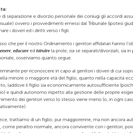
ta:
 di separazione e divorzio personale dei coniugi gli accordi assunti
suale) ovvero i provvedimenti emessi dal Tribunale (ipotesi giud
nare i doveri ed i diritti verso i figli.
so che per il nostro Ordinamento i genitori affidatari hanno l'
,
ed
la prole, sia se separati/divorziati, sia i
enere
educare
istruire
oniale, osserviamo quanto segue.
riminante per riconoscere in capo al genitori i doveri di cui sop
nella minore o maggiore età del figlio, quanto nella capacità ec
to, laddove il figlio sia economicamente autosufficiente (poich
o) e quindi autonomo rispetto alla gestione delle proprie esigen
imento dei genitori verso lo stesso viene meno (o, in ogni caso
cativamente).
vece, trattiamo di un figlio, pur maggiorenne, ma non ancora 
, come peraltro normale, ancora convivente con i genitori, po