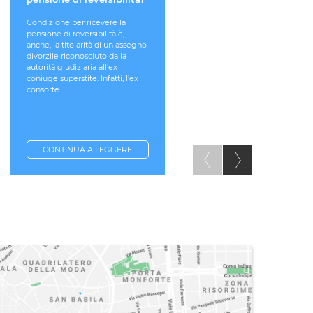
Le decisioni di natura
straordinaria in ordine alla vita
Condizione per ricevere la
del figlio minore devono ess
pensione di reversibilità è,
prese su comune accordo dei
anche, la titolarità di un assegno
genitori. L'obbligo deriva dall
divorzile riconosciuto dalla
stesso diritto/dovere dei genit
autorità giudiziaria all'ex
di educare e ...
coniuge superstite. Infatti, l’ex
consorte ...
CONTINUA A LEGGERE
CONTINUA A LEGGERE