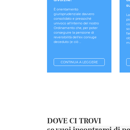
s
È orientamento
giurisprudenziale davvero
La
consolidato e pressoché
pi
univoco all’interno del nostro
co
Ordinamento che, per poter
so
conseguire la pensione di
fa
reversibilità dell'ex coniuge
ob
deceduto (e ciò ...
ma
CONTINUA A LEGGERE
DOVE CI TROVI