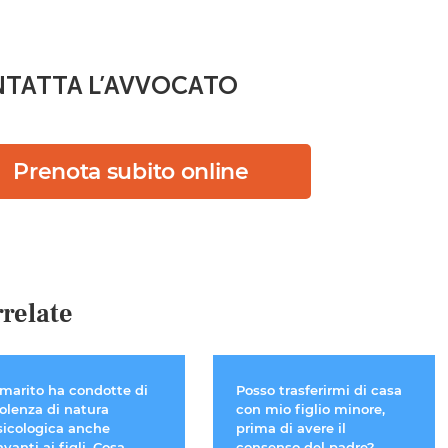
TATTA L’AVVOCATO
Prenota subito online
relate
 marito ha condotte di
Posso trasferirmi di casa
iolenza di natura
con mio figlio minore,
sicologica anche
prima di avere il
vanti ai figli. Cosa
consenso del padre?