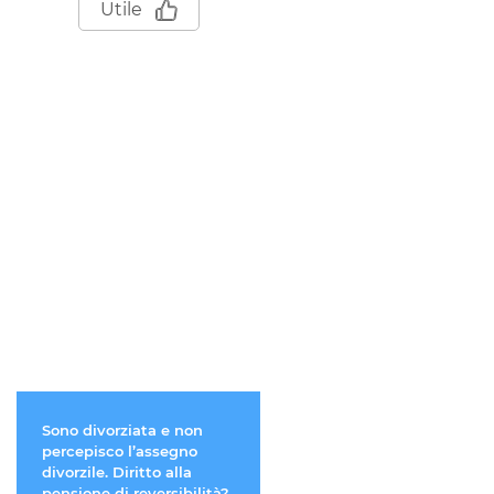
Utile
Sono divorziata e non
Mi voglio separare. Pos
percepisco l’assegno
cambiare la residenza d
divorzile. Diritto alla
mio figlio minore?
pensione di reversibilità?