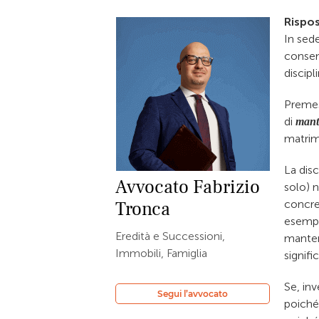
Rispos
In sede
consen
discipli
Premes
di
mant
matrim
La disc
Avvocato
Fabrizio
solo) 
Tronca
concre
esempi
Eredità e Successioni,
manten
Immobili, Famiglia
signifi
Se, in
Segui l’avvocato
poiché