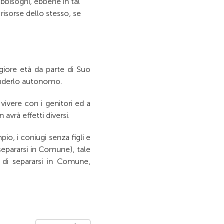
abbisogni, ebbene in tal
risorse dello stesso, se
giore età da parte di Suo
renderlo autonomo.
ivere con i genitori ed a
vrà effetti diversi.
o, i coniugi senza figli e
epararsi in Comune), tale
à di separarsi in Comune,