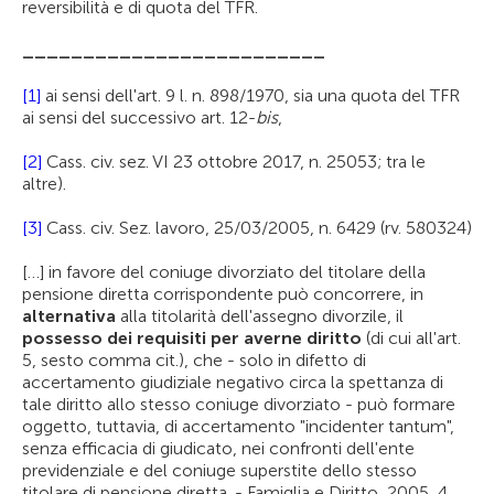
reversibilità e di quota del TFR.
_________________________
[1]
ai sensi dell'art. 9 l. n. 898/1970, sia una quota del TFR
ai sensi del successivo art. 12-
bis
,
[2]
Cass. civ. sez. VI 23 ottobre 2017, n. 25053; tra le
altre).
[3]
Cass. civ. Sez. lavoro, 25/03/2005, n. 6429 (rv. 580324)
[…] in favore del coniuge divorziato del titolare della
pensione diretta corrispondente può concorrere, in
alternativa
alla titolarità dell'assegno divorzile, il
possesso dei requisiti per averne diritto
(di cui all'art.
5, sesto comma cit.), che - solo in difetto di
accertamento giudiziale negativo circa la spettanza di
tale diritto allo stesso coniuge divorziato - può formare
oggetto, tuttavia, di accertamento "incidenter tantum",
senza efficacia di giudicato, nei confronti dell'ente
previdenziale e del coniuge superstite dello stesso
titolare di pensione diretta. - Famiglia e Diritto, 2005, 4,