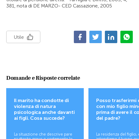
381, nota di DE MARZO- CED Cassazione, 2005
Utile
Domande e Risposte correlate
Il marito ha condotte di
Posso trasferirmi 
violenza di natura
con mio figlio min
psicologica anche davanti
prima di avere il 
ai figli. Cosa succede?
del padre?
La situazione che descrive pare
La residenza del figlio, 
piuttosto grave e certamente le
intendiamo il luogo ov