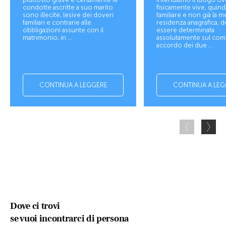
condotte ascritte a suo marito
fisicamente vive, quindi
sono illecite, lesive dei doveri
familiare e non già la m
familiari e contrarie alle
residenza anagrafica, 
obbligazioni assunte con il
essere determinata
matrimonio, in ...
assolutamente sul co
accordo dei due ...
CONTINUA A LEGGERE
CONTINUA A LEG
Dove ci trovi
se vuoi incontrarci di persona