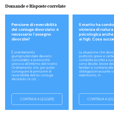
Domande e Risposte correlate
Pensione di reversibilità
Il marito ha condo
del coniuge divorziato: è
violenza di natura
necessario l’assegno
psicologica anche
divorzile?
ai figli. Cosa succ
È orientamento
La situazione che desc
giurisprudenziale davvero
piuttosto grave e cert
consolidato e pressoché
condotte ascritte a suo
univoco all’interno del nostro
sono illecite, lesive de
Ordinamento che, per poter
familiari e contrarie alle
conseguire la pensione di
obbligazioni assunte co
reversibilità dell'ex coniuge
matrimonio, in ...
deceduto (e ciò ...
CONTINUA A LEGGERE
CONTINUA A LEG