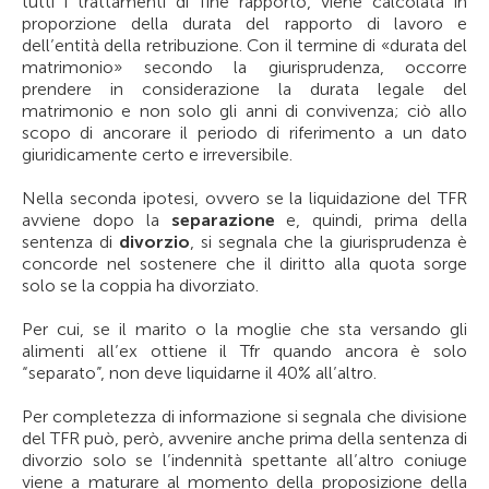
tutti i trattamenti di fine rapporto, viene calcolata in
proporzione della durata del rapporto di lavoro e
dell’entità della retribuzione. Con il termine di «durata del
matrimonio» secondo la giurisprudenza, occorre
prendere in considerazione la durata legale del
matrimonio e non solo gli anni di convivenza; ciò allo
scopo di ancorare il periodo di riferimento a un dato
giuridicamente certo e irreversibile.
Nella seconda ipotesi, ovvero se la liquidazione del TFR
avviene dopo la
separazione
e, quindi, prima della
sentenza di
divorzio
, si segnala che la giurisprudenza è
concorde nel sostenere che il diritto alla quota sorge
solo se la coppia ha divorziato.
Per cui, se il marito o la moglie che sta versando gli
alimenti all’ex ottiene il Tfr quando ancora è solo
“separato”, non deve liquidarne il 40% all’altro.
Per completezza di informazione si segnala che divisione
del TFR può, però, avvenire anche prima della sentenza di
divorzio solo se l’indennità spettante all’altro coniuge
viene a maturare al momento della proposizione della