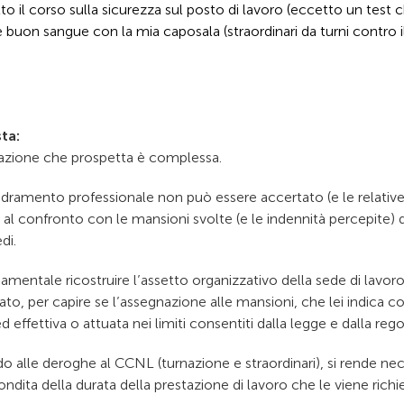
to il corso sulla sicurezza sul posto di lavoro (eccetto un test c
buon sangue con la mia caposala (straordinari da turni contro il
ta:
uazione che prospetta è complessa.
adramento professionale non può essere accertato (e le relative
 al confronto con le mansioni svolte (e le indennità percepite) dag
di.
amentale ricostruire l’assetto organizzativo della sede di lavoro
to, per capire se l’assegnazione alle mansioni, che lei indica co
d effettiva o attuata nei limiti consentiti dalla legge e dalla re
do alle deroghe al CCNL (turnazione e straordinari), si rende ne
ndita della durata della prestazione di lavoro che le viene richie