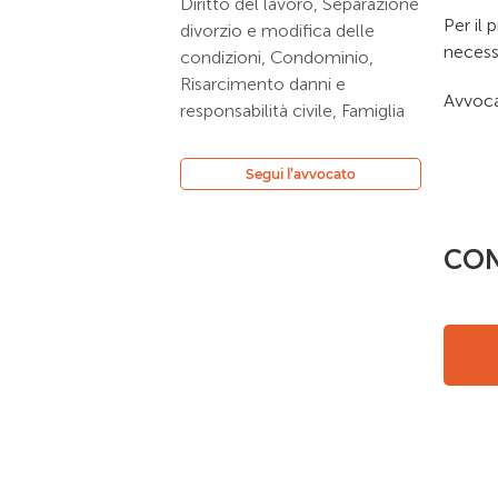
Diritto del lavoro, Separazione
Per il 
divorzio e modifica delle
necessa
condizioni, Condominio,
Risarcimento danni e
Avvoca
responsabilità civile, Famiglia
Segui l’avvocato
CON