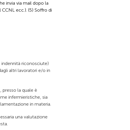
he invia via mail dopo la
 CCNL ecc.). (5) Soffro di
 indennità riconosciute)
li altri lavoratori e/o in
, presso la quale è
me infermieristiche, sia
golamentazione in materia.
cessaria una valutazione
sta.