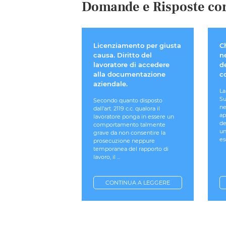
Domande e Risposte cor
Licenziamento per giusta
Ch
causa. Diritto del
n
lavoratore di accedere
d
alla documentazione
c
aziendale.
La
Su
Secondo quanto disposto
ne
dall’art. 2119 c.c. qualora il
ap
lavoratore ponga in essere un
de
comportamento talmente
un
grave da non consentire la
es
prosecuzione neppure
temporanea del rapporto di
lavoro, il ...
CONTINUA A LEGGERE