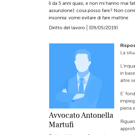
lì da 5 anni quasi, e non mi hanno mai fat
assunzione): cosa posso fare? Non corre 
insonnia: vorrei evitare di fare mattine
Diritto del lavoro
(09/05/2019)
Rispos
La sit
L’inqu
in base
altre se
E’ fond
impiega
piena e
Avvocato
Antonella
Riguar
Martufi
approfo