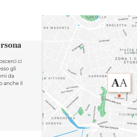
ersona
oscerci ci
esso gli
orni da
 anche il