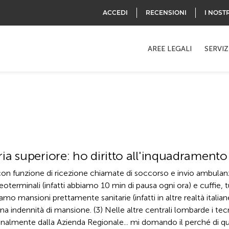
ACCEDI
RECENSIONI
I NOST
AREE LEGALI
SERVIZ
a superiore: ho diritto all'inquadramento 
con funzione di ricezione chiamate di soccorso e invio ambulan
deoterminali (infatti abbiamo 10 min di pausa ogni ora) e cuffie, 
iamo mansioni prettamente sanitarie (infatti in altre realtà italia
 indennità di mansione. (3) Nelle altre centrali lombarde i tecni
ionalmente dalla Azienda Regionale... mi domando il perché di que