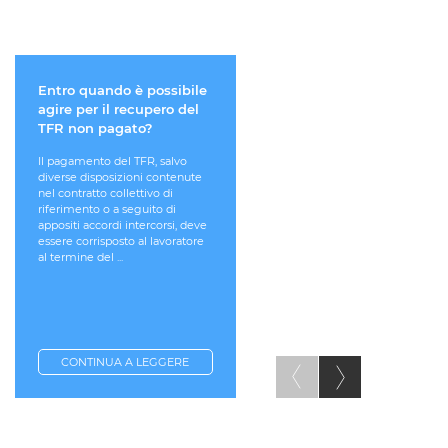
Entro quando è possibile
In cosa consiste l'obbli
agire per il recupero del
di fedeltà a carico del
TFR non pagato?
lavoratore dipendente?
Il pagamento del TFR, salvo
La "minaccia" del datore di
diverse disposizioni contenute
lavoro potrebbe velatamente 
nel contratto collettivo di
riferimento a quanto previsto
riferimento o a seguito di
dall'art. 2105 c.c., che disciplina
appositi accordi intercorsi, deve
un particolare obbligo a caric
essere corrisposto al lavoratore
del lavoratore dipendente,
al termine del ...
ovvero ...
CONTINUA A LEGGERE
CONTINUA A LEGGERE