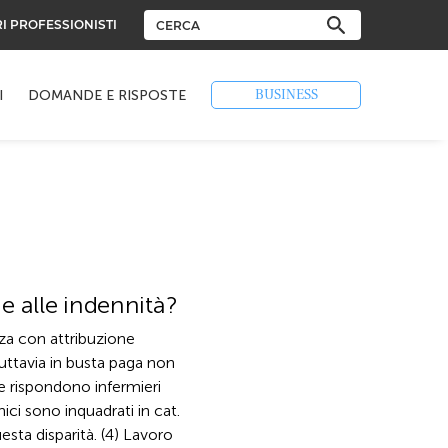
RI PROFESSIONISTI
BUSINESS
I
DOMANDE E RISPOSTE
e alle indennità?
za con attribuzione
tuttavia in busta paga non
ne rispondono infermieri
ci sono inquadrati in cat.
sta disparità. (4) Lavoro