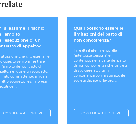
relate
i si assume il rischio
Quali possono essere le
ell'ambito
limitazioni del patto di
ell'esecuzione di un
non concorrenza?
ontratto di appalto?
In realtà il riferimento alla
"interposta persona" è
 situazione che ci presenta nel
contenuto nella parte del patto
o quesito sembra rientrare
di non concorrenza che Le vieta
ll'ambito del contratto di
di svolgere attività in
palto, nel quale un soggetto,
concorrenza con la Sua attuale
finito committente, affida a
società datrice di lavoro. ...
 altro soggetto (es. impresa
ecutrice) ...
CONTINUA A LEGGERE
CONTINUA A LEGGERE