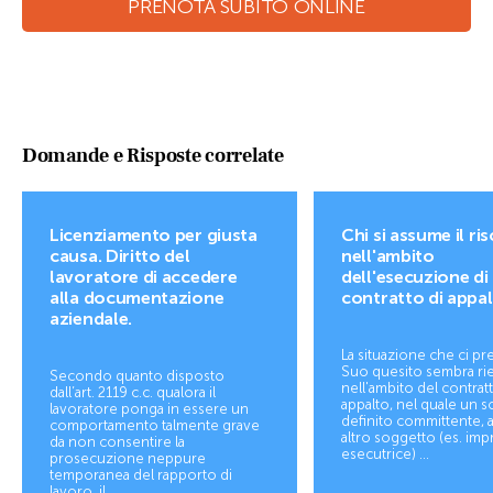
PRENOTA SUBITO ONLINE
Domande e Risposte correlate
Licenziamento per giusta
Chi si assume il ri
causa. Diritto del
nell'ambito
lavoratore di accedere
dell'esecuzione di
alla documentazione
contratto di appa
aziendale.
La situazione che ci pr
Suo quesito sembra ri
Secondo quanto disposto
nell'ambito del contratt
dall’art. 2119 c.c. qualora il
appalto, nel quale un s
lavoratore ponga in essere un
definito committente, a
comportamento talmente grave
altro soggetto (es. imp
da non consentire la
esecutrice) ...
prosecuzione neppure
temporanea del rapporto di
lavoro, il ...