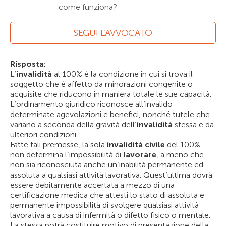
come funziona?
SEGUI L’AVVOCATO
Risposta:
L’
invalidità
al 100% è la condizione in cui si trova il
soggetto che è affetto da minorazioni congenite o
acquisite che riducono in maniera totale le sue capacità.
L’ordinamento giuridico riconosce all’invalido
determinate agevolazioni e benefici, nonché tutele che
variano a seconda della gravità dell’
invalidità
stessa e da
ulteriori condizioni.
Fatte tali premesse, la sola
invalidità civile
del 100%
non determina l’impossibilità di
lavorare
, a meno che
non sia riconosciuta anche un’inabilità permanente ed
assoluta a qualsiasi attività lavorativa. Quest’ultima dovrà
essere debitamente accertata a mezzo di una
certificazione medica che attesti lo stato di assoluta e
permanente impossibilità di svolgere qualsiasi attività
lavorativa a causa di infermità o difetto fisico o mentale.
La stessa potrà costituire motivo di presentazione della