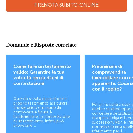
PRENOTA SUBITO ONLINE
Domande e Risposte correlate
Come fare un testamento
Preliminare di
valido: Garantire la tua
compravendita
volontà senza rischi di
immobiliare con e
contestazioni
apparente. Cosa 
con il rogito?
Quando si tratta di pianificare il
proprio testamento, assicurarsi
Per un riscontro scevr
che sia valido e immune da
dubbio sarebbe oppo
controversie future è
conoscere dettagliatam
fondamentale. La contestazione
disciplina belga in tema
di un testamento, infatti, può
successioni. Non è, infat
provocare ...
normativa italiana quella
riferimento per il ...