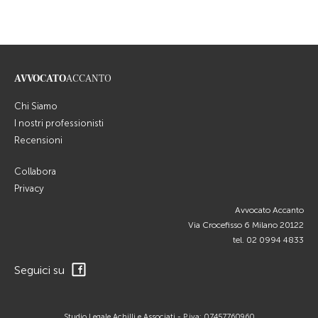
AVVOCATO
ACCANTO
Chi Siamo
I nostri professionisti
Recensioni
Collabora
Privacy
Avvocato Accanto
Via Crocefisso 6 Milano 20122
tel.
02 0994 4833
Seguici su
Studio Legale Achilli e Associati - P.iva: 07457760960