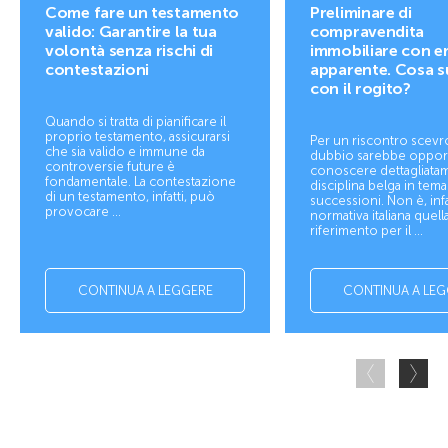
Come fare un testamento
Preliminare di
valido: Garantire la tua
compravendita
volontà senza rischi di
immobiliare con e
contestazioni
apparente. Cosa 
con il rogito?
Quando si tratta di pianificare il
proprio testamento, assicurarsi
Per un riscontro scevr
che sia valido e immune da
dubbio sarebbe oppo
controversie future è
conoscere dettagliatam
fondamentale. La contestazione
disciplina belga in tema
di un testamento, infatti, può
successioni. Non è, infat
provocare ...
normativa italiana quella
riferimento per il ...
CONTINUA A LEGGERE
CONTINUA A LEG