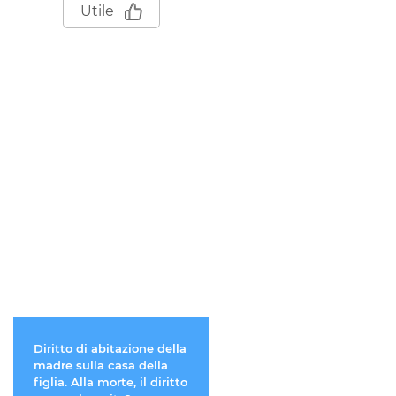
Utile
Diritto di abitazione della
Comunione dei beni: m
madre sulla casa della
marito ha comprato un
figlia. Alla morte, il diritto
immobile a titolo