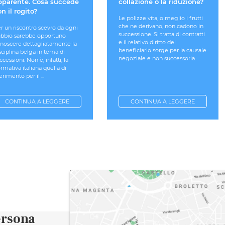
pparente. Cosa succede
collazione o la riduzione?
n il rogito?
Le polizze vita, o meglio i frutti
che ne derivano, non cadono in
r un riscontro scevro da ogni
successione. Si tratta di contratti
bbio sarebbe opportuno
e il relativo diritto del
noscere dettagliatamente la
beneficiario sorge per la causale
sciplina belga in tema di
negoziale e non successoria. ...
ccessioni. Non è, infatti, la
rmativa italiana quella di
ferimento per il ...
CONTINUA A LEGGERE
CONTINUA A LEGGERE
ersona