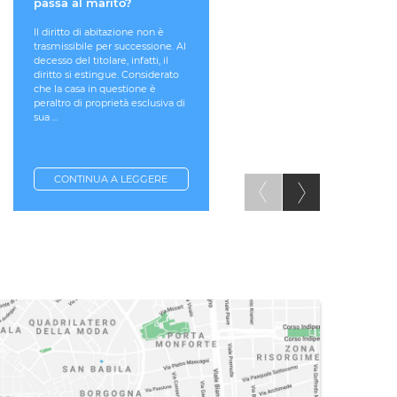
passa al marito?
personale. Che effetti
sull’eredità?
Il diritto di abitazione non è
trasmissibile per successione. Al
Il regime di proprietà del ben
decesso del titolare, infatti, il
determinato in sede di acquis
diritto si estingue. Considerato
e le vicende successorie sono
che la casa in questione è
due fenomeni giuridici distinti
peraltro di proprietà esclusiva di
Operando come hanno opera
sua ...
i coniugi, ovvero pur in regi
di ...
CONTINUA A LEGGERE
CONTINUA A LEGGERE