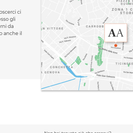
oscerci ci
esso gli
orni da
 anche il