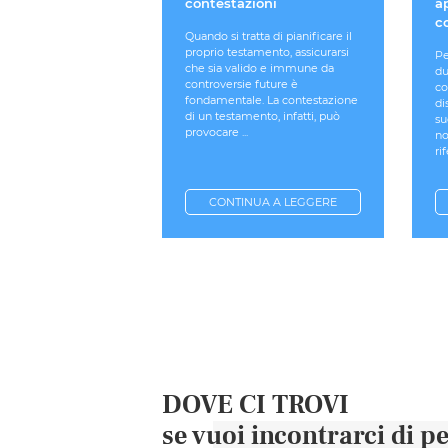
contestazioni
a
co
Quando si tratta di pianificare il
proprio testamento, assicurarsi
Pe
che sia valido e immune da
du
controversie future è
co
fondamentale. La contestazione
di
di un testamento, infatti, può
su
provocare ...
no
ri
CONTINUA A LEGGERE
DOVE CI TROVI
se vuoi incontrarci di p