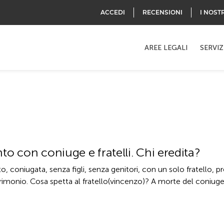
ACCEDI
RECENSIONI
I NOST
AREE LEGALI
SERVIZ
o con coniuge e fratelli. Chi eredita?
oniugata, senza figli, senza genitori, con un solo fratello, pro
monio. Cosa spetta al fratello(vincenzo)? A morte del coniuge 