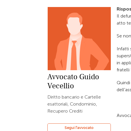
Rispos
Il defu
atto t
Se non
Infatti
superst
in appl
fratelli
Avvocato
Guido
Quindi 
Vecellio
dell'as
Diritto bancario e Cartelle
esattoriali, Condominio,
Recupero Crediti
Avvoca
Segui l’avvocato