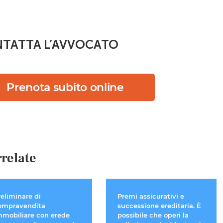
TATTA L’AVVOCATO
Prenota subito online
relate
reliminare di
Premi assicurativi e
ompravendita
successione ereditaria. È
mmobiliare con erede
possibile che operi la