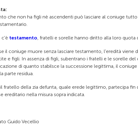
ta:
nto che non ha figli nè ascendenti può lasciare al coniuge tutto
estamentario.
 c'è
testamento
, fratelli e sorelle hanno diritto alla loro quota 
 se il coniuge muore senza lasciare testamento, l'eredità viene d
ite e figli. In assenza di figli, subentrano i fratelli e le sorelle 
icazione di quanto stabilsce la successione legittima, il coniuge 
 la parte residua.
il fratello della zia defunta, quale erede legittimo, partecipa fin d
se ereditario nella misura sopra indicata.
to Guido Vecellio