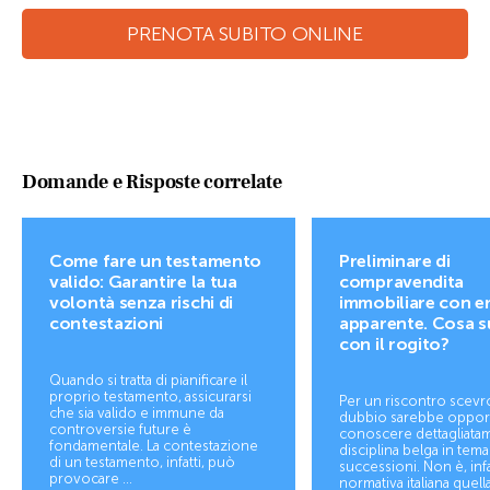
PRENOTA SUBITO ONLINE
Domande e Risposte correlate
Come fare un testamento
Preliminare di
valido: Garantire la tua
compravendita
volontà senza rischi di
immobiliare con e
contestazioni
apparente. Cosa 
con il rogito?
Quando si tratta di pianificare il
proprio testamento, assicurarsi
Per un riscontro scevr
che sia valido e immune da
dubbio sarebbe oppo
controversie future è
conoscere dettagliatam
fondamentale. La contestazione
disciplina belga in tema
di un testamento, infatti, può
successioni. Non è, infat
provocare ...
normativa italiana quella