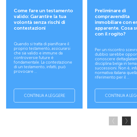
Come fare un testamento
Preliminare di
valido: Garantire la tua
compravendita
volontà senza rischi di
immobiliare con e
contestazioni
apparente. Cosa 
con il rogito?
Quando si tratta di pianificare il
proprio testamento, assicurarsi
Per un riscontro scevr
che sia valido e immune da
dubbio sarebbe oppo
controversie future è
conoscere dettagliatam
fondamentale. La contestazione
disciplina belga in tema
di un testamento, infatti, può
successioni. Non è, infat
provocare ...
normativa italiana quella
riferimento per il ...
CONTINUA A LEGGERE
CONTINUA A LEG