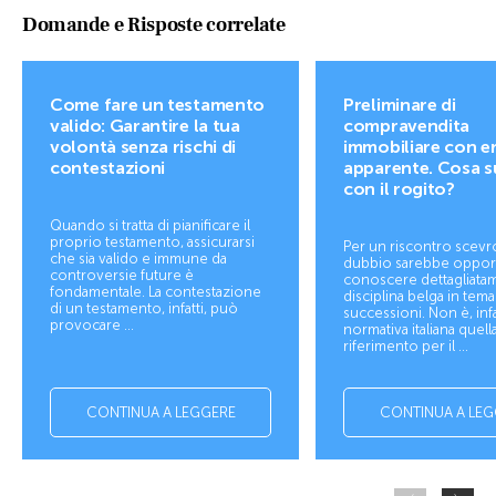
Domande e Risposte correlate
Come fare un testamento
Preliminare di
valido: Garantire la tua
compravendita
volontà senza rischi di
immobiliare con e
contestazioni
apparente. Cosa 
con il rogito?
Quando si tratta di pianificare il
proprio testamento, assicurarsi
Per un riscontro scevr
che sia valido e immune da
dubbio sarebbe oppo
controversie future è
conoscere dettagliatam
fondamentale. La contestazione
disciplina belga in tema
di un testamento, infatti, può
successioni. Non è, infat
provocare ...
normativa italiana quella
riferimento per il ...
CONTINUA A LEGGERE
CONTINUA A LEG