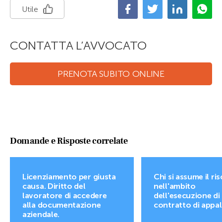
Utile
CONTATTA L’AVVOCATO
PRENOTA SUBITO ONLINE
Domande e Risposte correlate
Licenziamento per giusta
Chi si assume il ri
causa. Diritto del
nell'ambito
lavoratore di accedere
dell'esecuzione di
alla documentazione
contratto di appa
aziendale.