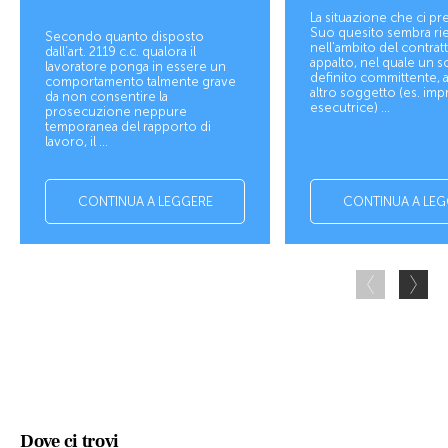
La situazione che ci pr
Suo quesito sembra ri
Secondo quanto disposto
nell'ambito del contratt
dall’art. 2119 c.c. qualora il
appalto, nel quale un s
lavoratore ponga in essere un
definito committente, a
comportamento talmente grave
altro soggetto (es. imp
da non consentire la
esecutrice) ...
prosecuzione neppure
temporanea del rapporto di
lavoro, il ...
CONTINUA A LEGGERE
CONTINUA A LEG
Dove ci trovi