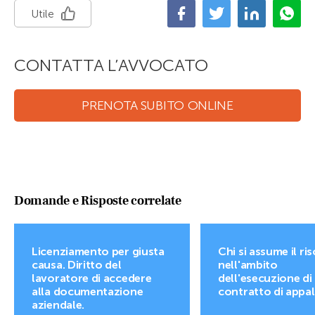
Utile
CONTATTA L’AVVOCATO
PRENOTA SUBITO ONLINE
Domande e Risposte correlate
Licenziamento per giusta
Chi si assume il ri
causa. Diritto del
nell'ambito
lavoratore di accedere
dell'esecuzione di
alla documentazione
contratto di appa
aziendale.