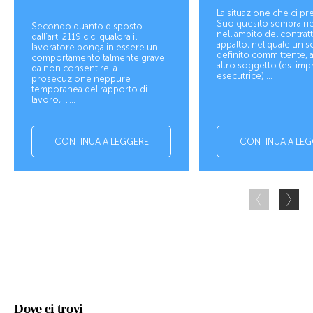
La situazione che ci pr
Suo quesito sembra ri
Secondo quanto disposto
nell'ambito del contratt
dall’art. 2119 c.c. qualora il
appalto, nel quale un s
lavoratore ponga in essere un
definito committente, a
comportamento talmente grave
altro soggetto (es. imp
da non consentire la
esecutrice) ...
prosecuzione neppure
temporanea del rapporto di
lavoro, il ...
CONTINUA A LEGGERE
CONTINUA A LEG
Dove ci trovi