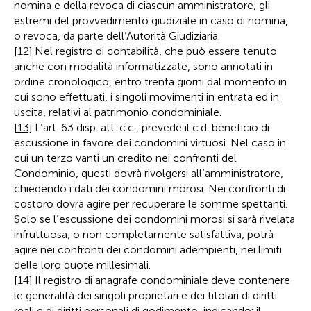
nomina e della revoca di ciascun amministratore, gli
estremi del provvedimento giudiziale in caso di nomina,
o revoca, da parte dell’Autorità Giudiziaria.
[12]
Nel registro di contabilità, che può essere tenuto
anche con modalità informatizzate, sono annotati in
ordine cronologico, entro trenta giorni dal momento in
cui sono effettuati, i singoli movimenti in entrata ed in
uscita, relativi al patrimonio condominiale.
[13]
L’art. 63 disp. att. c.c., prevede il c.d. beneficio di
escussione in favore dei condomini virtuosi. Nel caso in
cui un terzo vanti un credito nei confronti del
Condominio, questi dovrà rivolgersi all’amministratore,
chiedendo i dati dei condomini morosi. Nei confronti di
costoro dovrà agire per recuperare le somme spettanti.
Solo se l’escussione dei condomini morosi si sarà rivelata
infruttuosa, o non completamente satisfattiva, potrà
agire nei confronti dei condomini adempienti, nei limiti
delle loro quote millesimali.
[14]
Il registro di anagrafe condominiale deve contenere
le generalità dei singoli proprietari e dei titolari di diritti
reali e di diritti personali di godimento, indicando: il