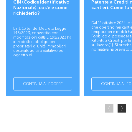
CIN (Codice Identificativo
Patente a Crediti n
Nazionale): cos'è e come
cantieri. Come fu
richiederlo?
Dal 1° ottobre 2024 le
che operano nei cantie
L’art. 13 ter del Decreto Legge
temporanei e mobili h
145/2023, convertito con
l’obbligo di possedere
modificazioni dalla L. 191/2023 ha
Patente a Crediti per la
introdotto l’obbligo per i
sul lavoro[1]. Si precisa
proprietari di unità immobiliari
normativa ha previsto ..
destinate ad uso abitativo ed
oggetto di ...
CONTINUA A LEGGERE
CONTINUA A LEG