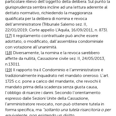
particolare rilievo dell’oggetto della delibera. Sul punto la
giurisprudenza sembra incline ad una lettura aderente al
dettato normativo, richiedendo la maggioranza
qualificata per la delibera di nomina e revoca
dell’amministratore (Tribunale Salerno sez. II,
22/01/2019; Corte appello L'Aquila, 16/09/2011, n. 873)
.
[17]
Il regolamento contrattuale può anche essere
adottato, o modificato, dall’assemblea condominiale
con votazione all’unanimità.
[18]
Diversamente, la nomina e la revoca sarebbero
affette da nullità, Cassazione civile sez. II, 24/05/2013,
n.13011.
[19]
Il rapporto tra il Condominio e l’amministratore è
tradizionalmente inquadrato nel mandato oneroso. L’art.
1725 c.c. pone a carico del mandante, che revochi il
mandato prima della scadenza senza giusta causa,
l’obbligo di risarcire i danni. Secondo l’orientamento
espresso dalle Sezioni Unite della Cassazione,
l'amministratore revocato, non può ottenere tutela in
forma specifica, ma
“soltanto una tutela risarcitoria o per
equivalente, non esistendo un diritto