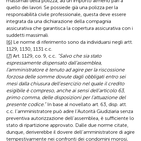
massimali della polizza, ad un importo almeno pari a
quello dei lavori. Se possiede già una polizza per la
responsabilità civile professionale, questa deve essere
integrata da una dichiarazione della compagnia
assicurativa che garantisca la copertura assicurativa con i
suddetti massimali.
[6]
Le norme di riferimento sono da individuarsi negli artt.
1129, 1130, 1131 c.c.
[7]
Art. 1129, co. 9, c.c
. “Salvo che sia stato
espressamente dispensato dall'assemblea,
l'amministratore è tenuto ad agire per la riscossione
forzosa delle somme dovute dagli obbligati entro sei
mesi dalla chiusura dell'esercizio nel quale il credito
esigibile è compreso, anche ai sensi dell'articolo 63,
primo comma, delle disposizioni per l'attuazione del
presente codice.”
In base al novellato art. 63, disp. att.
c.c. l’amministratore può adire l’Autorità Giudiziaria senza
preventiva autorizzazione dell’assemblea, è sufficiente lo
stato di ripartizione approvato. Dalle due norme citate,
dunque, deriverebbe il dovere dell’amministratore di agire
tempestivamente nei confronti dei condomini morosi,