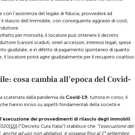
 con l’assistenza del legale di fiducia, provvederà ad
il rilascio dell’immobile, con conseguente aggravio di costi,
onduttore.
 sfratto per morosità, il locatore può ottenere il decreto
ttore (canoni scaduti, oneri accessori, interessi legali, spese
ento giudiziale, e in difetto di pagamento spontaneo di quanto
 il locatore potrà agire giudizialmente per il recupero coattivo
bile: cosa cambia all’epoca del Covid-
a scatenata dalla pandemia da
Covid-19
, tuttora in corso, il
 hanno inciso su aspetti fondamentali della società e
’esecuzione dei provvedimenti di rilascio degli immobili
.
/2020
[10]
(“Decreto Cura Italia”) stabilisce che
“l'esecuzione dei
, anche ad uso non abitativo, è sospesa fino al 1° settembre