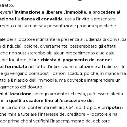
sfratto.
iceverà
l’intimazione a liberare l’immobile, a procedere al
azione l’udienza di convalida
, ossia l’invito a presentarsi
ertimento che la mancata presentazione produrrà specifiche
le per il locatore intimante la presenza all’udienza di convalida
e di fiducia), poiché, diversamente, cesserebbero gli effetti
che non sussisterebbe più alcun procedimento giudiziale.
se del locatore, è
la richiesta di pagamento dei canoni
te formulata
nell’atto d’intimazione e citazione ad udienza. In
he gli vengano corrisposti i canoni scaduti, poiché, in mancanza,
tto e il rilascio dell’immobile, ma dovrebbe intraprendere un
 pagamento del dovuto.
i di locazione
, se regolarmente richiesta, può essere riferita
che a
quelli a scadere fino all’esecuzione del
e. La norma, contenuta nell’art. 664, co. 1 c.p.c. è un'
ipotesi
he mira a tutelare l’interesse del creditore – locatore e ha
or prima che si verifichi l’inadempimento del debitore –