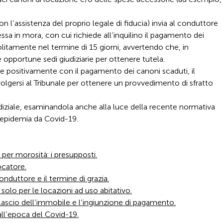
on l’assistenza del proprio legale di fiducia) invia al conduttore
sa in mora, con cui richiede all’inquilino il pagamento dei
olitamente nel termine di 15 giorni, avvertendo che, in
 opportune sedi giudiziarie per ottenere tutela.
ude positivamente con il pagamento dei canoni scaduti, il
volgersi al Tribunale per ottenere un provvedimento di sfratto
udiziale, esaminandola anche alla luce della recente normativa
’epidemia da Covid-19.
 per morosità: i presupposti.
ocatore.
onduttore e il termine di grazia.
 solo per le locazioni ad uso abitativo.
ilascio dell’immobile e l’ingiunzione di pagamento.
 all’epoca del Covid-19.