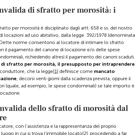
nvalida di sfratto per morosità: i
atto per morosità è disciplinato dagli artt. 658 e ss. del nostro
i di locazioni ad uso abitativo, dalla legge 392/1978 (denominata
 Dette norme consentono al locatore di intimare lo sfratto
 con il pagamento del canone di locazione e/o delle spese
ndominiali, richiedendo altresì il pagamento dei canoni scaduti.
 di sfratto per morosità, il presupposto per intraprendere
conduttore, che la legge
[1]
definisce come
mancato
cazione
, decorsi venti giorni dalla scadenza prevista, oppure il
 (quale, ad esempio, le spese condominiali) se tale importo è
locazione.
nvalida dello sfratto di morosità dal
ore
 locatore, con l’assistenza e la rappresentanza del proprio
l luogo in cui si trova l’immobile locato
[2]
, procedendo a far