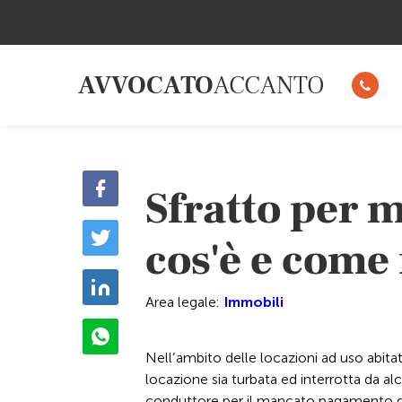
AVVOCATO
ACCANTO
Sfratto per m
cos'è e come
Area legale:
Immobili
Nell’ambito delle locazioni ad uso abit
locazione sia turbata ed interrotta da al
conduttore per il mancato pagamento de