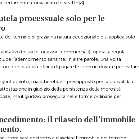
à certamente convalidato lo sfratto
[8]
.
tutela processuale solo per le
vo
e del termine di grazia ha natura eccezionale e si applica solo
 abitativo (ossia le locazioni commerciali), opera la regola
 esclude l’adempimento sanante. In altre parole, una volta
duttore non può più offrirsi di pagare le somme dovute per evitar
ghi il dovuto, mancherebbe il presupposto per la convalida di
l’attestazione in giudizio della persistenza della morosità.
bile, ma il giudizio proseguirà nelle forme ordinarie per
ocedimento: il rilascio dell’immobile
mento.
onduttore sarà costretto a rilasciare l’immobile nel termine