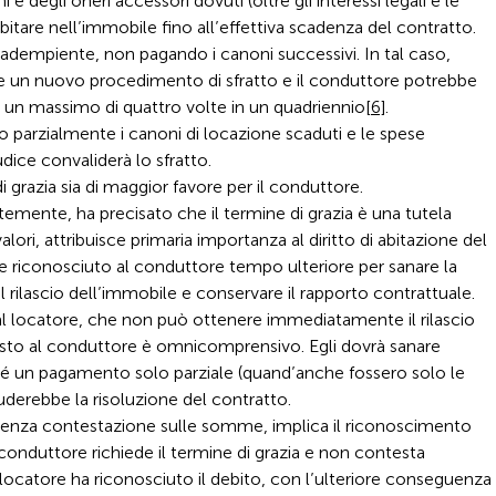
 degli oneri accessori dovuti (oltre gli interessi legali e le
itare nell’immobile fino all’effettiva scadenza del contratto.
dempiente, non pagando i canoni successivi. In tal caso,
ere un nuovo procedimento di sfratto e il conduttore potrebbe
er un massimo di quattro volte in un quadriennio
[6]
.
 parzialmente i canoni di locazione scaduti e le spese
udice convaliderà lo sfratto.
i grazia sia di maggior favore per il conduttore.
emente, ha precisato che il termine di grazia è una tutela
ori, attribuisce primaria importanza al diritto di abitazione del
ne riconosciuto al conduttore tempo ulteriore per sanare la
 rilascio dell’immobile e conservare il rapporto contrattuale.
o al locatore, che non può ottenere immediatamente il rilascio
to al conduttore è omnicomprensivo. Egli dovrà sanare
hé un pagamento solo parziale (quand’anche fossero solo le
uderebbe la risoluzione del contratto.
ia, senza contestazione sulle somme, implica il riconoscimento
il conduttore richiede il termine di grazia e non contesta
ocatore ha riconosciuto il debito, con l’ulteriore conseguenza