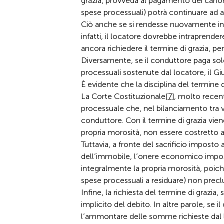
grazia, provveda al pagamento dei canoni e
spese processuali) potrà continuare ad ab
Ciò anche se si rendesse nuovamente ina
infatti, il locatore dovrebbe intraprend
ancora richiedere il termine di grazia, p
Diversamente, se il conduttore paga solo
processuali sostenute dal locatore, il Gi
È evidente che la disciplina del termine d
La Corte Costituzionale
[7]
, molto recent
processuale che, nel bilanciamento tra val
conduttore. Con il termine di grazia vie
propria morosità, non essere costretto al
Tuttavia, a fronte del sacrificio impost
dell’immobile, l’onere economico impos
integralmente la propria morosità, poic
spese processuali a residuare) non precl
Infine, la richiesta del termine di graz
implicito del debito. In altre parole, se 
l’ammontare delle somme richieste dal l