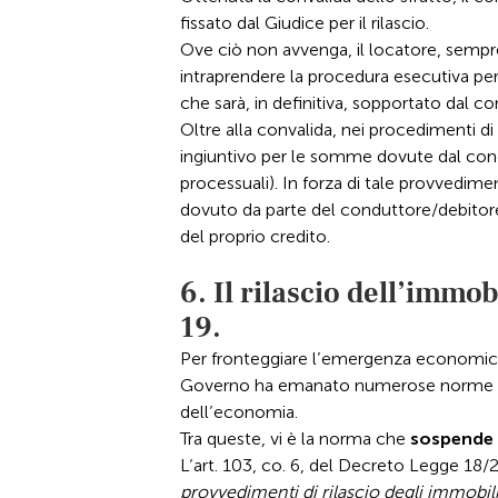
fissato dal Giudice per il rilascio.
Ove ciò non avvenga, il locatore, sempre
intraprendere la procedura esecutiva per 
che sarà, in definitiva, sopportato dal c
Oltre alla convalida, nei procedimenti di
ingiuntivo per le somme dovute dal condu
processuali). In forza di tale provvedim
dovuto da parte del conduttore/debitore,
del proprio credito.
6. Il rilascio dell’immo
19.
Per fronteggiare l’emergenza economic
Governo ha emanato numerose norme che
dell’economia.
Tra queste, vi è la norma che
sospende l
L’art. 103, co. 6, del Decreto Legge 18
provvedimenti di rilascio degli immobili