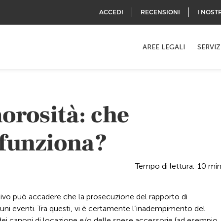
ACCEDI
RECENSIONI
I NOST
AREE LEGALI
SERVIZ
orosità: che
 funziona?
Tempo di lettura:
10
mi
ativo può accadere che la prosecuzione del rapporto di
cuni eventi. Tra questi, vi è certamente l’inadempimento del
i canoni di locazione e/o delle spese accessorie (ad esempio,