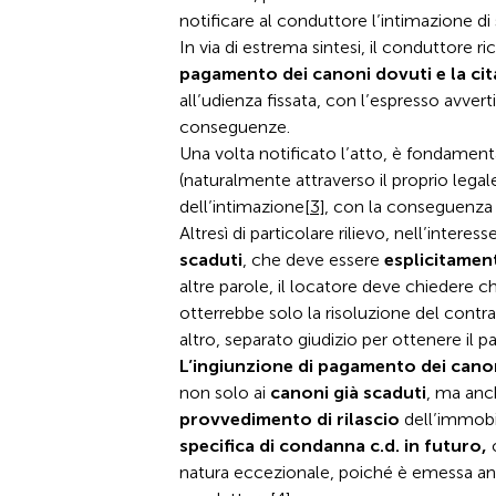
notificare al conduttore l’intimazione di 
In via di estrema sintesi, il conduttore r
pagamento dei canoni dovuti e la cit
all’udienza fissata, con l’espresso avv
conseguenze.
Una volta notificato l’atto, è fondamenta
(naturalmente attraverso il proprio legal
dell’intimazione
[3]
, con la conseguenza 
Altresì di particolare rilievo, nell’interes
scaduti
, che deve essere
esplicitamen
altre parole, il locatore deve chiedere c
otterrebbe solo la risoluzione del contra
altro, separato giudizio per ottenere il
L’ingiunzione di pagamento dei canon
non solo ai
canoni già scaduti
, ma an
provvedimento di rilascio
dell’immobil
specifica di condanna c.d. in futuro,
c
natura eccezionale, poiché è emessa anc