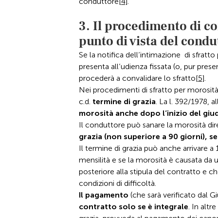
conduttore
[4]
.
3. Il procedimento di co
punto di vista del condut
Se la notifica dell’intimazione di sfrat
presenta all’udienza fissata (o, pur pres
procederà a convalidare lo sfratto
[5]
.
Nei procedimenti di sfratto per morosità 
c.d.
termine di grazia
. La l. 392/1978, a
morosità anche dopo l’inizio del giu
Il conduttore può sanare la morosità di
grazia (non superiore a 90 giorni), s
Il termine di grazia può anche arrivare 
mensilità e se la morosità è causata da 
posteriore alla stipula del contratto e 
condizioni di difficoltà.
Il pagamento
(che sarà verificato dal G
contratto solo se è integrale
. In altr