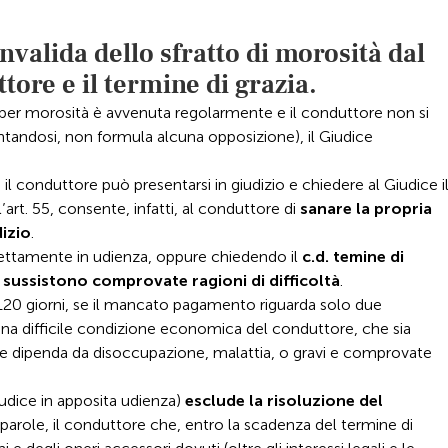
nvalida dello sfratto di morosità dal
tore e il termine di grazia.
to per morosità è avvenuta regolarmente e il conduttore non si
entandosi, non formula alcuna opposizione), il Giudice
il conduttore può presentarsi in giudizio e chiedere al Giudice i
ll’art. 55, consente, infatti, al conduttore di
sanare la propria
dizio
.
rettamente in udienza, oppure chiedendo il
c.d. temine di
e sussistono comprovate ragioni di difficoltà
.
a 120 giorni, se il mancato pagamento riguarda solo due
una difficile condizione economica del conduttore, che sia
che dipenda da disoccupazione, malattia, o gravi e comprovate
iudice in apposita udienza)
esclude la risoluzione del
e parole, il conduttore che, entro la scadenza del termine di