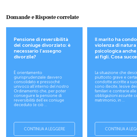
Domande e Risposte correlate
Pensione di reversibilità
Il marito ha condo
del coniuge divorziato: è
violenza di natura
necessario l’assegno
psicologica anche
divorzile?
ai figli. Cosa succ
È orientamento
La situazione che desc
giurisprudenziale davvero
piuttosto grave e cert
consolidato e pressoché
condotte ascritte a suo
univoco all’interno del nostro
sono illecite, lesive de
Ordinamento che, per poter
familiari e contrarie alle
conseguire la pensione di
obbligazioni assunte co
reversibilità dell'ex coniuge
matrimonio, in ...
deceduto (e ciò ...
CONTINUA A LEGGERE
CONTINUA A LEG