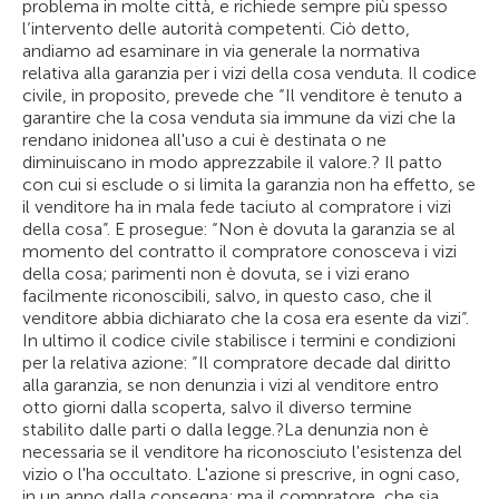
problema in molte città, e richiede sempre più spesso
l’intervento delle autorità competenti. Ciò detto,
andiamo ad esaminare in via generale la normativa
relativa alla garanzia per i vizi della cosa venduta. Il codice
civile, in proposito, prevede che “Il venditore è tenuto a
garantire che la cosa venduta sia immune da vizi che la
rendano inidonea all'uso a cui è destinata o ne
diminuiscano in modo apprezzabile il valore.? Il patto
con cui si esclude o si limita la garanzia non ha effetto, se
il venditore ha in mala fede taciuto al compratore i vizi
della cosa”. E prosegue: “Non è dovuta la garanzia se al
momento del contratto il compratore conosceva i vizi
della cosa; parimenti non è dovuta, se i vizi erano
facilmente riconoscibili, salvo, in questo caso, che il
venditore abbia dichiarato che la cosa era esente da vizi”.
In ultimo il codice civile stabilisce i termini e condizioni
per la relativa azione: ”Il compratore decade dal diritto
alla garanzia, se non denunzia i vizi al venditore entro
otto giorni dalla scoperta, salvo il diverso termine
stabilito dalle parti o dalla legge.?La denunzia non è
necessaria se il venditore ha riconosciuto l'esistenza del
vizio o l'ha occultato. L'azione si prescrive, in ogni caso,
in un anno dalla consegna; ma il compratore, che sia