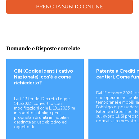
PRENOTA SUBITO ONLINE
Domande e Risposte correlate
CIN (Codice Identificativo
Patente a Crediti n
Nazionale): cos'è e come
cantieri. Come fu
richiederlo?
Dal 1° ottobre 2024 le
che operano nei cantie
L’art. 13 ter del Decreto Legge
temporanei e mobili h
145/2023, convertito con
l’obbligo di possedere
modificazioni dalla L. 191/2023 ha
Patente a Crediti per la
introdotto l’obbligo per i
sul lavoro[1]. Si precisa
proprietari di unità immobiliari
normativa ha previsto ..
destinate ad uso abitativo ed
oggetto di ...