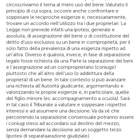
circoscriviamo il tema al mero uso del bene. Valutato il
principio di cui sopra, occorre anche confrontare e
soppesare le reciproche esigenze e, necessariamente,
trovare un accordo nell’utilizzo tra i due proprietari. La
Legge non prevede infatti una ipotesi, generale e
assoluta, di assegnazione del bene o di costituzione del
diritto d’uso esclusivo su un bene in comproprietà, per il
solo fatto della prevalenza di una esigenza rispetto ad
un’altra. Diverso è qualora, invece, in fase di separazione
legale fosse richiesta da una Parte la separazione dei beni
e l’assegnazione ad un comproprietario (coniuge)
piuttosto che all’altro dell’uso (o addirittura della
proprietà) di un bene. In tale contesto si può avanzare
una richiesta all’Autorità giudicante, argomentando e
valorizzando le proprie esigenze e, in particolare, quelle
del figlio minore (es: accompagnamento a scuola). Sarà
in tal caso il Tribunale a valutare e soppesare i rispettivi
interessi e ad assumere una decisione. Va da sé che
percorrendo la separazione consensuale potranno essere
i coniugi stessi ad accordarsi sul destino del mezzo,
senza demandare la decisione ad un soggetto terzo
(ipotesi di separataarazione giudiziale).