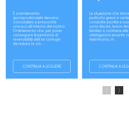
È orientamento
La situazione che desc
giurisprudenziale davvero
piuttosto grave e cert
consolidato e pressoché
condotte ascritte a suo
univoco all’interno del nostro
sono illecite, lesive de
Ordinamento che, per poter
familiari e contrarie alle
conseguire la pensione di
obbligazioni assunte co
reversibilità dell'ex coniuge
matrimonio, in ...
deceduto (e ciò ...
CONTINUA A LEGGERE
CONTINUA A LEG