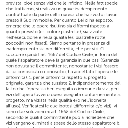
prevista, cioè senza vizi che le inficino. Nella fattispecie
che trattiamo, si realizza un grave inadempimento
contrattuale da parte dell’impresa che ha svolto i lavori
presso il Suo immobile. Per quanto Lei ci ha esposto,
emerge che le opere risultino sia difformi rispetto a
quanto previsto (es. colore piastrelle), sia viziate
nell’esecuzione e nella qualità (es: piastrelle rotte,
zoccolini non fissati). Siamo pertanto in presenza di
inadempimento sia per difformità, che per vizi. Ci
soccorre quindi l’art. 1667 del Codice Civile, in forza del
quale l’appaltatore deve la garanzia in due casi (Garanzia
non dovuta se il committente, nonostante i vizi fossero
da lui conosciuti o conoscibili, ha accettato l'opera e le
difformità). 1. per le difformità rispetto al progetto
originale, garanzia che sussiste 2. indipendentemente dal
fatto che l'opera sia ben eseguita o immune da vizi; per i
vizi dell'opera (ovvero opera eseguita conformemente al
progetto, ma viziata nella qualità e/o nell’idoneità
all’uso). Verificatesi le due ipotesi (difformità e/o vizi), vi
sono due soluzioni ex art. 1668 del Codice Civile,
secondo le quali il committente può a. richiedere che i
vizi vengano eliminati a spese dello stesso appaltatore b.