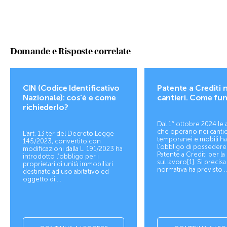
Domande e Risposte correlate
CIN (Codice Identificativo
Patente a Crediti n
Nazionale): cos'è e come
cantieri. Come fu
richiederlo?
Dal 1° ottobre 2024 le
che operano nei cantie
L’art. 13 ter del Decreto Legge
temporanei e mobili h
145/2023, convertito con
l’obbligo di possedere
modificazioni dalla L. 191/2023 ha
Patente a Crediti per la
introdotto l’obbligo per i
sul lavoro[1]. Si precisa
proprietari di unità immobiliari
normativa ha previsto ..
destinate ad uso abitativo ed
oggetto di ...