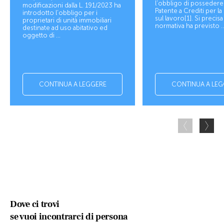
l’obbligo di possedere
modificazioni dalla L. 191/2023 ha
Patente a Crediti per la
introdotto l’obbligo per i
sul lavoro[1]. Si precisa
proprietari di unità immobiliari
normativa ha previsto ..
destinate ad uso abitativo ed
oggetto di ...
CONTINUA A LEGGERE
CONTINUA A LEG
Dove ci trovi
se vuoi incontrarci di persona