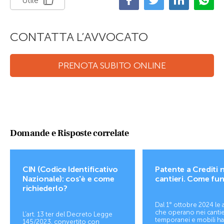
Utile
CONTATTA L’AVVOCATO
PRENOTA SUBITO ONLINE
Domande e Risposte correlate
CIN (Codice Identificativo
Patente a Crediti n
Nazionale): cos'è e come
cantieri. Come fu
richiederlo?
Dal 1° ottobre 2024 le
che operano nei cantie
L’art. 13 ter del Decreto Legge
temporanei e mobili h
145/2023, convertito con