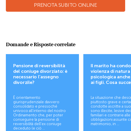
PRENOTA SUBITO ONLINE
Domande e Risposte correlate
Pensione di reversibilità
Il marito ha condo
del coniuge divorziato: è
violenza di natura
necessario l’assegno
psicologica anche
divorzile?
ai figli. Cosa succ
È orientamento
La situazione che desc
giurisprudenziale davvero
piuttosto grave e cert
consolidato e pressoché
condotte ascritte a suo
univoco all’interno del nostro
sono illecite, lesive de
Ordinamento che, per poter
familiari e contrarie alle
conseguire la pensione di
obbligazioni assunte co
reversibilità dell'ex coniuge
matrimonio, in ...
deceduto (e ciò ...