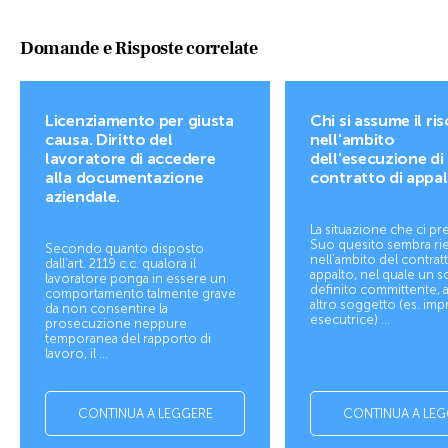
Domande e Risposte correlate
Licenziamento per giusta
Chi si assume il ri
causa. Diritto del
nell'ambito
lavoratore di accedere
dell'esecuzione di
alla documentazione
contratto di appa
aziendale.
La situazione che ci pr
Suo quesito sembra ri
Secondo quanto disposto
nell'ambito del contratt
dall’art. 2119 c.c. qualora il
appalto, nel quale un s
lavoratore ponga in essere un
definito committente, a
comportamento talmente grave
altro soggetto (es. imp
da non consentire la
esecutrice) ...
prosecuzione neppure
temporanea del rapporto di
lavoro, il ...
CONTINUA A LEGGERE
CONTINUA A LEG