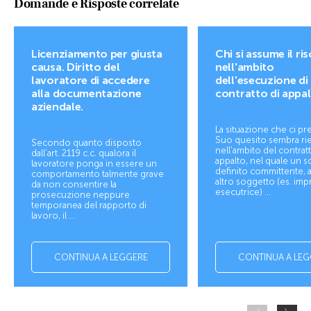
Domande e Risposte correlate
Licenziamento per giusta
Chi si assume il ri
causa. Diritto del
nell'ambito
lavoratore di accedere
dell'esecuzione di
alla documentazione
contratto di appa
aziendale.
La situazione che ci pr
Suo quesito sembra ri
Secondo quanto disposto
nell'ambito del contratt
dall’art. 2119 c.c. qualora il
appalto, nel quale un s
lavoratore ponga in essere un
definito committente, a
comportamento talmente grave
altro soggetto (es. imp
da non consentire la
esecutrice) ...
prosecuzione neppure
temporanea del rapporto di
lavoro, il ...
CONTINUA A LEGGERE
CONTINUA A LEG