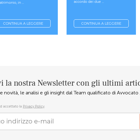
accordo dei due ...
trimonio, in ...
CONTINUA A LEGGERE
CONTINUA A LEGGERE
i la nostra Newsletter con gli ultimi arti
e novità, le analisi e gli insight dal Team qualificato di Avvocat
d accettato la
Privacy Policy
.