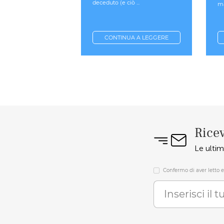
deceduto (e ciò ...
ma
CONTINUA A LEGGERE
Ricev
Le ultim
Confermo di aver letto e