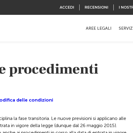
ACCEDI
RECENSIONI
I NOST
AREE LEGALI
SERVIZ
e procedimenti
difica delle condizioni
ciplina la fase transitoria. Le nuove previsioni si applicano alle
rata in vigore della legge (dunque dal 26 maggio 2015).
o anche ai procedimenti in corso alla data di entrata in vigore