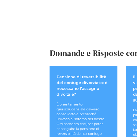
Domande e Risposte cor
Pensione di reversibilità
Il
del coniuge divorziato: è
v
necessario l’assegno
p
divorzile?
da
s
È orientamento
giurisprudenziale davvero
La
consolidato e pressoché
pi
univoco all’interno del nostro
co
Ordinamento che, per poter
so
conseguire la pensione di
fa
reversibilità dell'ex coniuge
ob