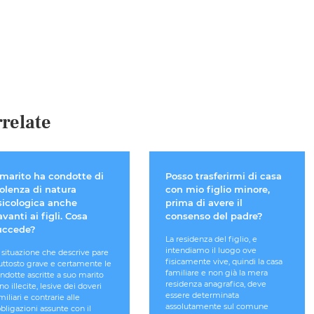
relate
 marito ha condotte di
Posso trasferirmi di casa
iolenza di natura
con mio figlio minore,
sicologica anche
prima di avere il
vanti ai figli. Cosa
consenso del padre?
uccede?
La residenza del figlio, e
intendiamo il luogo ove
 situazione che descrive pare
fisicamente vive, quindi la casa
uttosto grave e certamente le
familiare e non già la mera
ndotte ascritte a suo marito
residenza anagrafica, deve
no illecite, lesive dei doveri
essere determinata
miliari e contrarie alle
assolutamente sul comune
bligazioni assunte con il