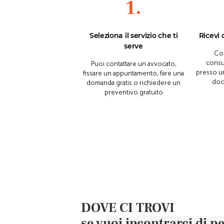
1.
Seleziona il servizio che ti
Ricevi 
serve
Con
consu
Puoi contattare un avvocato,
presso un
fissare un appuntamento, fare una
doc
domanda gratis o richiedere un
preventivo gratuito
DOVE CI TROVI
se vuoi incontrarci di p