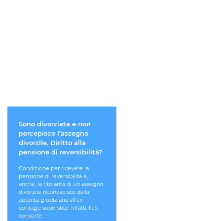
Sono divorziata e non
Mi voglio separare. Pos
percepisco l’assegno
cambiare la residenza d
divorzile. Diritto alla
mio figlio minore?
pensione di reversibilità?
Le decisioni di natura
straordinaria in ordine alla vita
Condizione per ricevere la
del figlio minore devono ess
pensione di reversibilità è,
prese su comune accordo dei
anche, la titolarità di un assegno
genitori. L'obbligo deriva dall
divorzile riconosciuto dalla
stesso diritto/dovere dei genit
autorità giudiziaria all'ex
di educare e ...
coniuge superstite. Infatti, l’ex
consorte ...