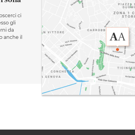
oscerci ci
esso gli
orni da
 anche il