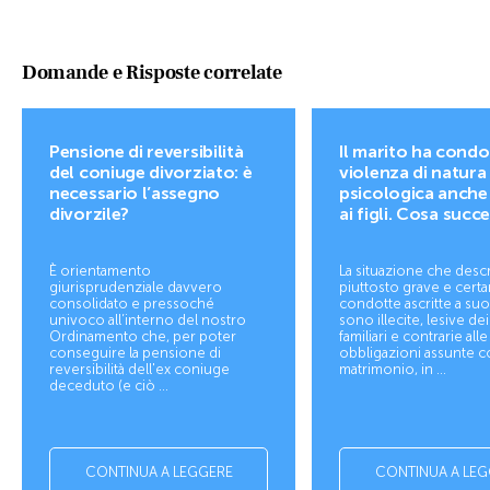
Domande e Risposte correlate
Pensione di reversibilità
Il marito ha condo
del coniuge divorziato: è
violenza di natura
necessario l’assegno
psicologica anche
divorzile?
ai figli. Cosa succ
È orientamento
La situazione che desc
giurisprudenziale davvero
piuttosto grave e cert
consolidato e pressoché
condotte ascritte a suo
univoco all’interno del nostro
sono illecite, lesive de
Ordinamento che, per poter
familiari e contrarie alle
conseguire la pensione di
obbligazioni assunte co
reversibilità dell'ex coniuge
matrimonio, in ...
deceduto (e ciò ...
CONTINUA A LEGGERE
CONTINUA A LEG