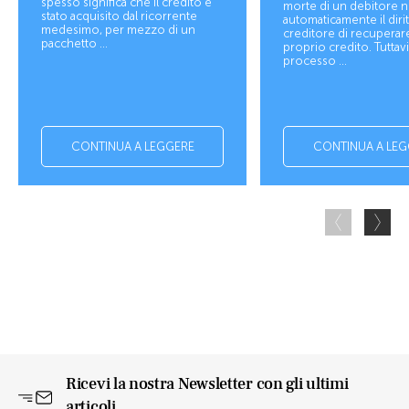
spesso significa che il credito è
morte di un debitore n
stato acquisito dal ricorrente
automaticamente il diri
medesimo, per mezzo di un
creditore di recuperare
pacchetto ...
proprio credito. Tuttavia
processo ...
CONTINUA A LEGGERE
CONTINUA A LEG
Ricevi la nostra Newsletter con gli ultimi
articoli