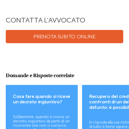
CONTATTA L’AVVOCATO
PRENOTA SUBITO ONLINE
Domande e Risposte correlate
Cosa fare quando si riceve
Recupero del credi
un decreto ingiuntivo?
confronti di un de
defunto: è possibi
Solitamente, quando si riceve un
decreto ingiuntivo da parte di un
In risposta alla sua rich
ricorrente che non si conosce,
di tutto è bene sapere 