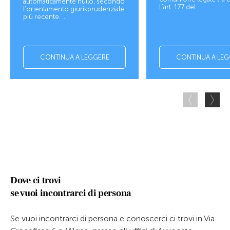
automaticamente nullo, secondo
L’art. 177 del ...
l’orientamento giurisprudenziale
più recente. ...
CONTINUA A LEGGERE
CONTINUA A LEG
Dove ci trovi
se vuoi incontrarci di persona
Se vuoi incontrarci di persona e conoscerci ci trovi in Via