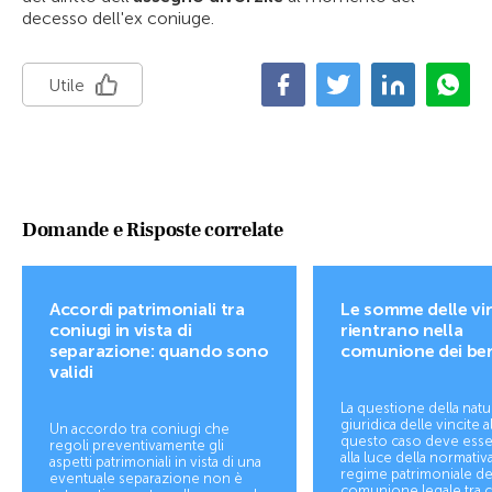
decesso dell'ex coniuge.
Utile
Domande e Risposte correlate
Accordi patrimoniali tra
Le somme delle vi
coniugi in vista di
rientrano nella
separazione: quando sono
comunione dei be
validi
La questione della natu
giuridica delle vincite a
Un accordo tra coniugi che
questo caso deve esser
regoli preventivamente gli
alla luce della normativa
aspetti patrimoniali in vista di una
regime patrimoniale de
eventuale separazione non è
comunione legale tra c