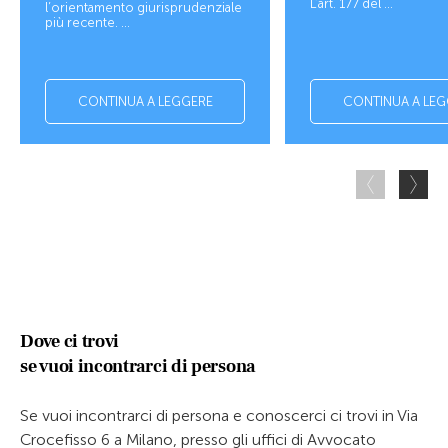
L’art. 177 del ...
l’orientamento giurisprudenziale
più recente. ...
CONTINUA A LEGGERE
CONTINUA A LEG
Dove ci trovi
se vuoi incontrarci di persona
Se vuoi incontrarci di persona e conoscerci ci trovi in Via
Crocefisso 6 a Milano, presso gli uffici di Avvocato