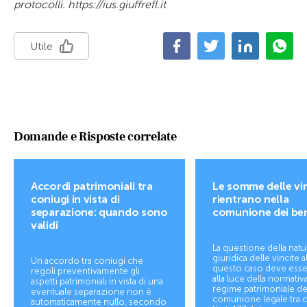
protocolli. https://ius.giuffrefl.it
Utile
Domande e Risposte correlate
Accordi patrimoniali tra
Le somme delle vi
coniugi in vista di
rientrano nella
separazione: quando sono
comunione dei be
validi
La questione della natu
giuridica delle vincite a
Un accordo tra coniugi che
questo caso deve esser
regoli preventivamente gli
alla luce della normativa
aspetti patrimoniali in vista di una
regime patrimoniale de
eventuale separazione non è
comunione legale tra c
automaticamente nullo, secondo