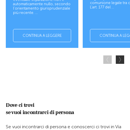
comunione legale tra c
automaticamente nullo, secondo
L’art. 177 del ...
l’orientamento giurisprudenziale
più recente. ...
CONTINUA A LEGGERE
CONTINUA A LEG
Dove ci trovi
se vuoi incontrarci di persona
Se vuoi incontrarci di persona e conoscerci ci trovi in Via