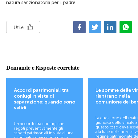
natura sanzionatoria per il padre.
Utile
Domande e Risposte correlate
Accordi patrimoniali tra
Le somme delle vi
coniugi in vista di
rientrano nella
separazione: quando sono
comunione dei be
validi
La questione della natu
giuridica delle vincite a
Un accordo tra coniugi che
questo caso deve esser
regoli preventivamente gli
alla luce della normativa
aspetti patrimoniali in vista di una
regime patrimoniale de
eventuale separazione non è