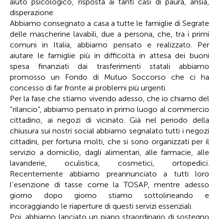
aiuto psicologico, risposta ai tanti casi di paura, ansia,
disperazione.
Abbiamo consegnato a casa a tutte le famiglie di Segrate
delle mascherine lavabili, due a persona, che, tra i primi
comuni in Italia, abbiamo pensato e realizzato. Per
aiutare le famiglie più in difficoltà in attesa dei buoni
spesa finanziati dai trasferimenti statali abbiamo
promosso un Fondo di Mutuo Soccorso che ci ha
concesso di far fronte ai problemi più urgenti.
Per la fase che stiamo vivendo adesso, che io chiamo del
“rilancio”, abbiamo pensato in primo luogo al commercio
cittadino, ai negozi di vicinato. Già nel periodo della
chiusura sui nostri social abbiamo segnalato tutti i negozi
cittadini, per fortuna molti, che si sono organizzati per il
servizio a domicilio, dagli alimentari, alle farmacie, alle
lavanderie, oculistica, cosmetici, ortopedici.
Recentemente abbiamo preannunciato a tutti loro
l’esenzione di tasse come la TOSAP, mentre adesso
giorno dopo giorno stiamo sottolineando e
incoraggiando le riaperture di questi servizi essenziali.
Poi, abbiamo lanciato un piano straordinario di sostegno