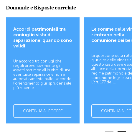
Domande e Risposte correlate
Accordi patrimoniali tra
Le somme delle vi
coniugi in vista di
rientrano nella
separazione: quando sono
comunione dei be
validi
La questione della natu
giuridica delle vincite a
Un accordo tra coniugi che
questo caso deve esser
regoli preventivamente gli
alla luce della normativa
aspetti patrimoniali in vista di una
regime patrimoniale de
eventuale separazione non è
comunione legale tra c
automaticamente nullo, secondo
L’art. 177 del ...
l’orientamento giurisprudenziale
più recente. ...
CONTINUA A LEGGERE
CONTINUA A LEG