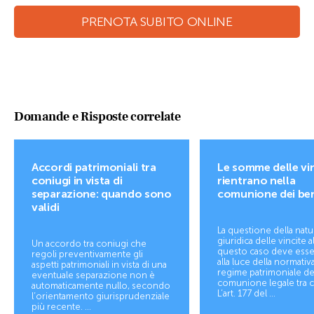
PRENOTA SUBITO ONLINE
Domande e Risposte correlate
Accordi patrimoniali tra
Le somme delle vi
coniugi in vista di
rientrano nella
separazione: quando sono
comunione dei be
validi
La questione della natu
giuridica delle vincite a
Un accordo tra coniugi che
questo caso deve esser
regoli preventivamente gli
alla luce della normativa
aspetti patrimoniali in vista di una
regime patrimoniale de
eventuale separazione non è
comunione legale tra c
automaticamente nullo, secondo
L’art. 177 del ...
l’orientamento giurisprudenziale
più recente. ...