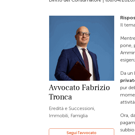
Rispos
Il tem
Mentre
pone, p
Amminis
esigen
Da un l
privat
Avvocato
Fabrizio
pur deb
Tronca
moment
attività
Eredità e Successioni,
Ora, da
Immobili, Famiglia
pagam
subbio
Segui l’avvocato