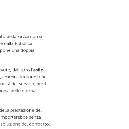
i.
nto della
retta
non si
ne dalla Pubblica
si pone una doppia
ute, dall'altro l'
asilo
, amministrazione) che
ità del servizio, per il
ipresa delle normali
 della prestazione del
 comporterebbe senza
soluzione del contratto.