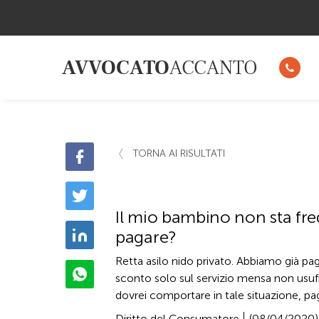
AVVOCATO
ACCANTO
TORNA AI RISULTATI
Il mio bambino non sta freq
pagare?
Retta asilo nido privato. Abbiamo già paga
sconto solo sul servizio mensa non usu
dovrei comportare in tale situazione, pag
Diritto del Consumatore
(08/04/2020)