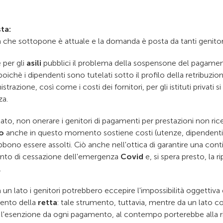
ta:
a che sottopone è attuale e la domanda è posta da tanti genitor
 per gli
asili
pubblici il problema della sospensone del pagame
oichè i dipendenti sono tutelati sotto il profilo della retribuzio
trazione, così come i costi dei fornitori, per gli istituti privati 
za.
ato, non onerare i genitori di pagamenti per prestazioni non ricev
o
anche in questo momento sostiene costi (utenze, dipendenti
bono essere assolti. Ciò anche nell'ottica di garantire una continu
o di cessazione dell'emergenza
Covid
e, si spera presto, la r
.
 un lato i genitori potrebbero eccepire l'impossibilità oggettiva
ento della
retta
: tale strumento, tuttavia, mentre da un lato
 l'esenzione da ogni pagamento, al contempo porterebbe alla ri