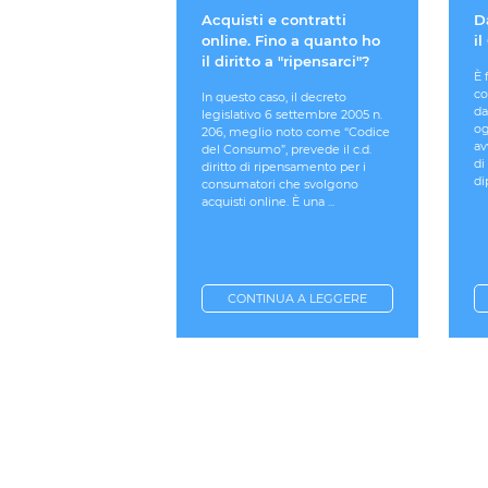
Acquisti e contratti
D
online. Fino a quanto ho
il
il diritto a "ripensarci"?
È 
co
In questo caso, il decreto
da
legislativo 6 settembre 2005 n.
og
206, meglio noto come “Codice
av
del Consumo”, prevede il c.d.
di
diritto di ripensamento per i
di
consumatori che svolgono
acquisti online. È una ...
CONTINUA A LEGGERE