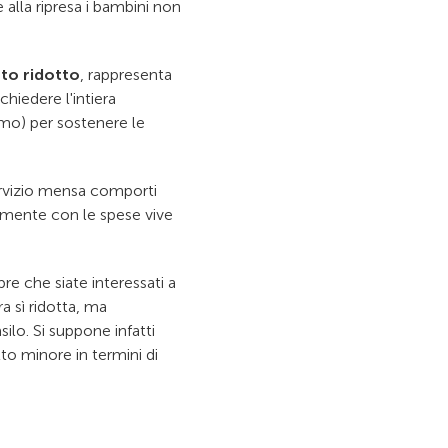
alla ripresa i bambini non
to ridotto
, rappresenta
chiedere l'intiera
mo) per sostenere le
ervizio mensa comporti
amente con le spese vive
re che siate interessati a
a sì ridotta, ma
ilo. Si suppone infatti
tto minore in termini di