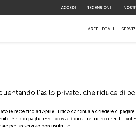
ACCEDI
RECENSIONI
I NOST
AREE LEGALI
SERVIZ
uentando l’asilo privato, che riduce di po
to le rette fino ad Aprile. Il nido continua a chiedere di pagare 
fruito. Se non pagheremo provvedono al recupero credito. Vo
are per un servizio non usufruito.