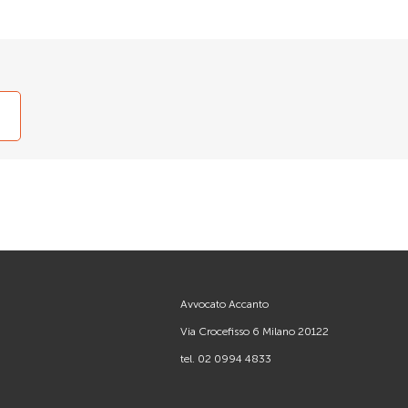
Avvocato Accanto
Via Crocefisso 6 Milano 20122
tel.
02 0994 4833