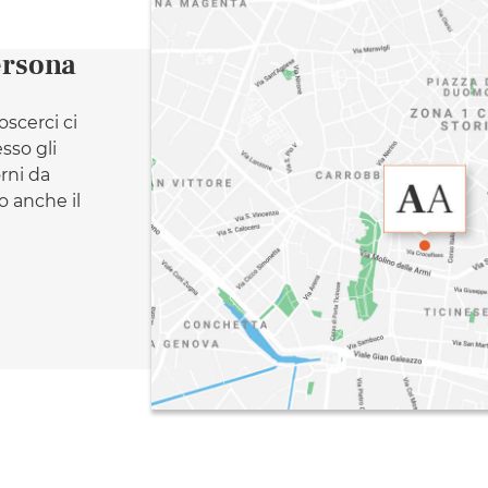
ersona
oscerci ci
esso gli
orni da
 anche il