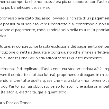
chema comporta che non sussisterà più un rapporto con l'asilo e 
o più beneficiare del servizio.
promesso avanzato dall'
asilo
, ovvero la richista di un
pagamen
la possibilità di non risolvere il contratto e al contempo di non ri
azione di pagamento, modulandola solo nella misura (supponia
ive.
alutare, in concreto, se la sola esclusione del pagamento del s
riduzione di
retta
adeguata e congrua, nonchè in linea effettiv
ndi e utenze) che l'asilo stia affrontando in questo momento.
erimento è di replicare all'asilo con una raccomandata a/r (semp
are il contratto in ottica futura), proponendo di pagare in misur
ndo anche tutte quelle spese che - allo stato - non onerino l'as
oggi l'asilo non sia obbligato verso fornitori, che abbia un impa
(telefonia, elettricità, gas e quant'altro).
to Fabrizio Tronca