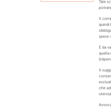
Tale s
potrann
Il com
quindi 
obblig
spese v
È da v
quella 
(stipe
Il sugg
conserv
esclude
che ad 
utenza 
Avvoca