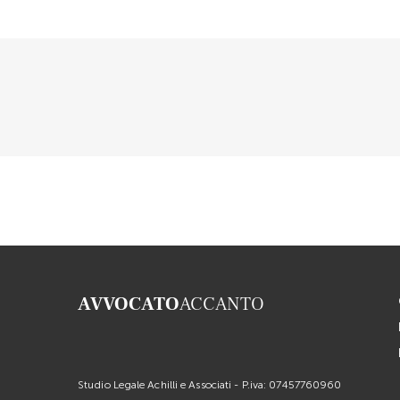
AVVOCATO
ACCANTO
Studio Legale Achilli e Associati - P.iva: 07457760960