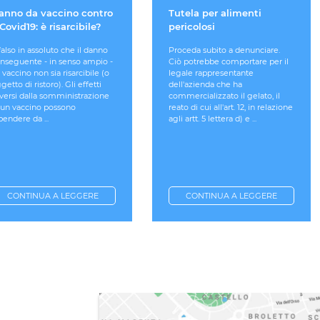
anno da vaccino contro
Tutela per alimenti
 Covid19: è risarcibile?
pericolosi
falso in assoluto che il danno
Proceda subito a denunciare.
nseguente - in senso ampio -
Ciò potrebbe comportare per il
 vaccino non sia risarcibile (o
legale rappresentante
getto di ristoro). Gli effetti
dell'azienda che ha
versi dalla somministrazione
commercializzato il gelato, il
 un vaccino possono
reato di cui all'art. 12, in relazione
pendere da ...
agli artt. 5 lettera d) e ...
CONTINUA A LEGGERE
CONTINUA A LEGGERE