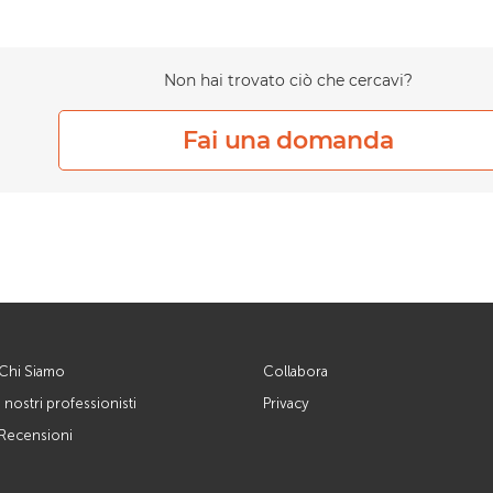
Non hai trovato ciò che cercavi?
Fai una domanda
Chi Siamo
Collabora
I nostri professionisti
Privacy
Recensioni