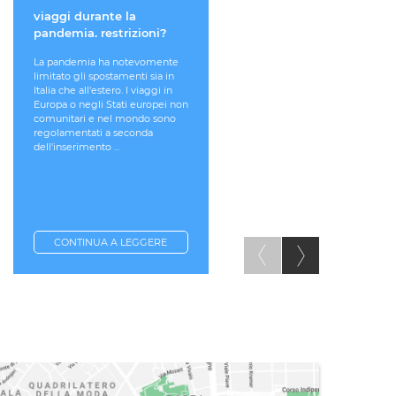
viaggi durante la
VIOLAZIONE NEL
pandemia. restrizioni?
TRATTAMENTO DEI DA
PERSONALI. COME
La pandemia ha notevomente
TUTELARSI?
limitato gli spostamenti sia in
Italia che all'estero. I viaggi in
Quando i propri dati vengono
Europa o negli Stati europei non
trattati in violazione delle
comunitari e nel mondo sono
norme sulla privacy, è possibi
regolamentati a seconda
fare una segnalazione al
dell'inserimento ...
Garante della Privacy, oppure
reclamo. La segnalazione è il
procedimento più ...
CONTINUA A LEGGERE
CONTINUA A LEGGERE