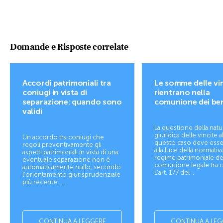
Domande e Risposte correlate
Accordi patrimoniali tra
Le somme delle vi
coniugi in vista di
rientrano nella
separazione: quando sono
comunione dei be
validi
La questione della natu
giuridica delle vincite a
Un accordo tra coniugi che
questo caso deve esser
regoli preventivamente gli
alla luce della normativa
aspetti patrimoniali in vista di una
regime patrimoniale de
eventuale separazione non è
comunione legale tra c
automaticamente nullo, secondo
L’art. 177 del ...
l’orientamento giurisprudenziale
più recente. ...
CONTINUA A LEGGERE
CONTINUA A LEG