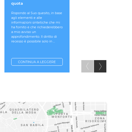
quota
Per rispondere al meglio a
queste domande è necessari
Rispondo al Suo quesito, in base
prendere in considerazione la
agli elementi e alle
disciplina contenuta nel GDP
informazioni sintetiche che mi
(Reg. Europeo 679/2016) e, in
ha fornito e che richiederebbero
particolare, quanto previsto
a mio avviso un
all’art. 17, secondo il ...
approfondimento. Il diritto di
recesso è possibile solo in ...
CONTINUA A LEGGERE
CONTINUA A LEGGERE