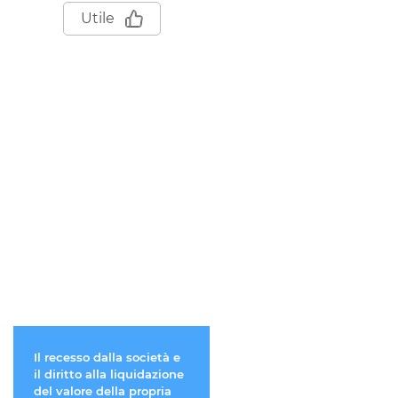
Utile
Il recesso dalla società e
GDPR e dati dell’accoun
il diritto alla liquidazione
Quando si possono
del valore della propria
cancellare?