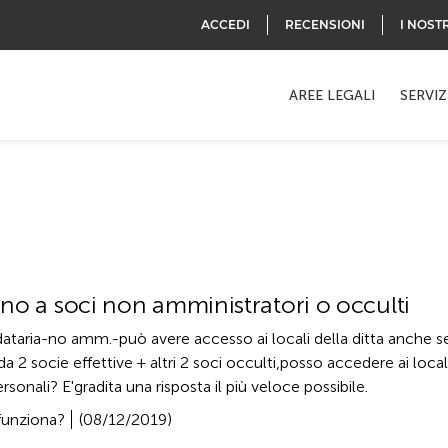
ACCEDI
RECENSIONI
I NOST
AREE LEGALI
SERVIZ
: no a soci non amministratori o occulti
ria-no amm.-può avere accesso ai locali della ditta anche se 
 socie effettive + altri 2 soci occulti,posso accedere ai locali 
rsonali? E'gradita una risposta il più veloce possibile.
 funziona?
(08/12/2019)