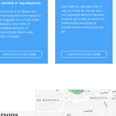
 società in liquidazione
L'art. 2284 c.c. sancisce che, in
caso di morte di uno dei soci, i
estinzione di un debito per
soci superstiti devono liquidare
mpensazione è ammessa tra
la quota agli eredi, a meno che
e soggetti, di cui l'uno risulti
preferiscano sciogliere la
bligato verso l'altro. E'
società ovvero continuarla con
cessaria, pertanto, la
gli ...
ciprocità dei debiti e dei
editi. La legge ...
CONTINUA A LEGGERE
CONTINUA A LEGGERE
ersona