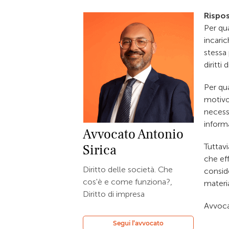
Rispos
Per qua
incaric
stessa 
diritti
Per qua
motivo 
necess
informa
Avvocato
Antonio
Sirica
Tuttavi
che ef
Diritto delle società. Che
conside
cos'è e come funziona?,
materi
Diritto di impresa
Avvoca
Segui l’avvocato