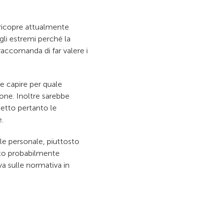
 ricopre attualmente
 gli estremi perché la
raccomanda di far valere i
be capire per quale
ione. Inoltre sarebbe
petto pertanto le
e.
file personale, piuttosto
lto probabilmente
va sulle normativa in