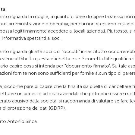
ta:
nto riguarda la moglie, a quanto ci pare di capire la stessa non
hi di amministrazione o operativi, per cui non riteniamo ci siano
possa legittimamente accedere ai locali aziendali. Piuttosto, si 
 di informativa spettanti ai soci.
nto riguarda gli altri soci c.d. "occulti" innanzitutto occorrereb
viene attribuita questa etichetta e se è corretta tale qualificaz
ario capire cosa si intenda per "documento firmato". Su tale as
zioni fornite non sono sufficienti per fornire alcun tipo di parer
a, siccome pare di capire che la finalità sia quella di cancellare 
fettuare un accesso ai locali aziendali che potrebbe essere mo
rato abusivo dalla società, si raccomanda di valutare se fare le
a di protezione dei dati (GDRP).
to Antonio Sirica