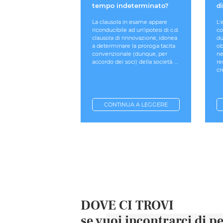
tempo indeterminato?
di
La clausola in esame appare
L'
riconducibile ad un’ipotesi di c.d.
co
clausola di rinnovazione, idonea
du
a determinare la proroga tacita
ob
convenzionale (dunque, per
ne
accordo dei soci) della società. ...
re
cr
CONTINUA A LEGGERE
DOVE CI TROVI
se vuoi incontrarci di p