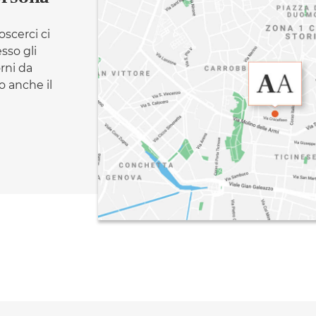
oscerci ci
esso gli
orni da
 anche il