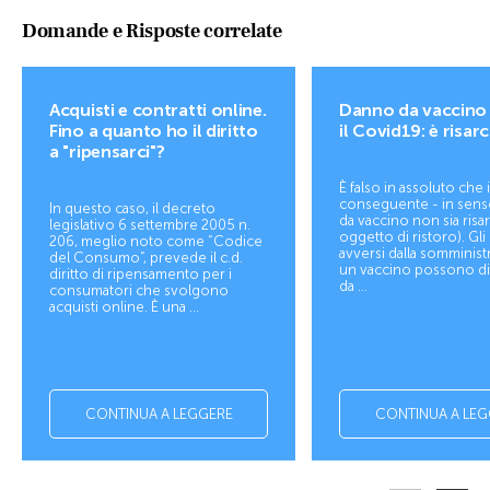
Domande e Risposte correlate
Acquisti e contratti online.
Danno da vaccino
Fino a quanto ho il diritto
il Covid19: è risarc
a "ripensarci"?
È falso in assoluto che 
conseguente - in sens
In questo caso, il decreto
da vaccino non sia risar
legislativo 6 settembre 2005 n.
oggetto di ristoro). Gli 
206, meglio noto come “Codice
avversi dalla somminist
del Consumo”, prevede il c.d.
un vaccino possono d
diritto di ripensamento per i
da ...
consumatori che svolgono
acquisti online. È una ...
CONTINUA A LEGGERE
CONTINUA A LEG