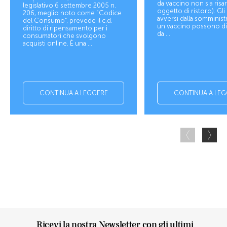
da vaccino non sia risar
legislativo 6 settembre 2005 n.
oggetto di ristoro). Gli 
206, meglio noto come “Codice
avversi dalla somminist
del Consumo”, prevede il c.d.
un vaccino possono d
diritto di ripensamento per i
da ...
consumatori che svolgono
acquisti online. È una ...
CONTINUA A LEGGERE
CONTINUA A LEG
Ricevi la nostra Newsletter con gli ultimi