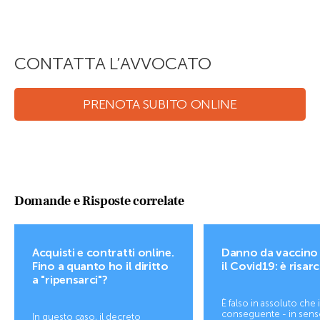
CONTATTA L’AVVOCATO
PRENOTA SUBITO ONLINE
Domande e Risposte correlate
Acquisti e contratti online.
Danno da vaccino
Fino a quanto ho il diritto
il Covid19: è risarc
a "ripensarci"?
È falso in assoluto che 
conseguente - in sens
In questo caso, il decreto