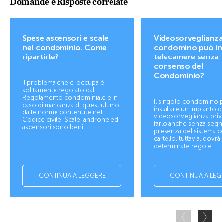
Domande e Risposte correlate
Spese ascensori e scale
Videosorveglianza.
nel condominio. Come
condomino può ins
ripartirle?
telecamere senza
consenso del
Condominio?
Il problema che ci occupa è
solitamente regolato dal
Regolamento condominiale e in
Il singolo condomino
caso di mancanza di quest'ultimo
installare un impianto d
dalle norme contenute nel
videosorveglianza priv
Codice civile. Scale, androne ed
farlo anche senza segna
ascensori sono beni ...
presenza del sistema 
cartello, tuttavia, dovrà
determinate regole ...
CONTINUA A LEGGERE
CONTINUA A LEG