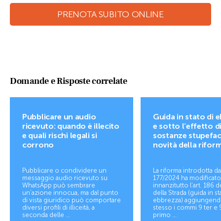
PRENOTA SUBITO ONLINE
Domande e Risposte correlate
Pubblicare un audio
Guida in stato di 
ricevuto: quando è illecito
e sotto l’effetto d
e quali rischi legali si
sostanze stupefac
corrono
novità della rifor
Pubblicare o condividere un
La riforma introdotta da
messaggio audio ricevuto su
177/2024 ha modificato
WhatsApp può sembrare
innanzitutto l’art. 186 
un’azione innocua, ma dal punto
della Strada (guida in st
di vista giuridico può comportare
ebbrezza) aggiungendo
diversi profili di illiceità, a
stesso i commi 9 ter e 9
seconda delle ...
primo ...