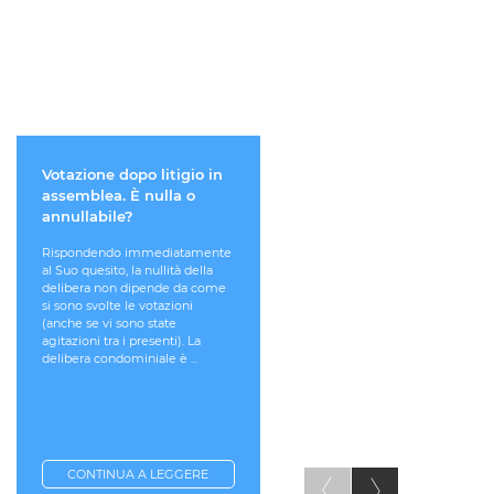
Votazione dopo litigio in
ASSEMBLEA
assemblea. È nulla o
CONDOMINIALE. LE
annullabile?
DELIBERE SONO
OBBLIGATORIE PER
Rispondendo immediatamente
TUTTI I CONDOMINI?
al Suo quesito, la nullità della
delibera non dipende da come
Rispondendo immediatamen
si sono svolte le votazioni
al Suo quesito, le delibere
(anche se vi sono state
dell'assemblea sono
agitazioni tra i presenti). La
obbligatorie per tutti i
delibera condominiale è ...
condomini, anche se sono
assunte a maggioranza e,
quindi, anche per i condomini
dissenzienti. ...
CONTINUA A LEGGERE
CONTINUA A LEGGERE