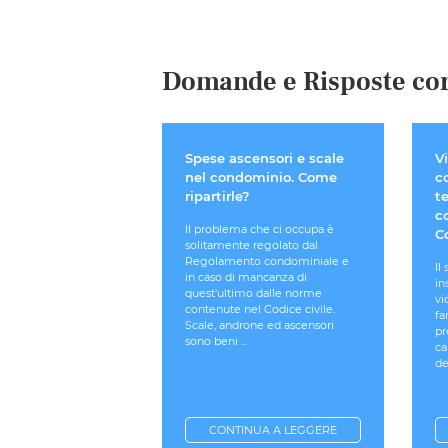
Domande e Risposte cor
Spese ascensori e scale
Vi
nel condominio. Come
c
ripartirle?
t
c
Il problema che ci occupa è
C
solitamente regolato dal
Regolamento condominiale e
Il
in caso di mancanza di
in
quest'ultimo dalle norme
vi
contenute nel Codice civile.
fa
Scale, androne ed ascensori
pr
sono beni ...
ca
de
CONTINUA A LEGGERE