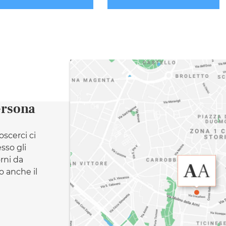
ersona
oscerci ci
esso gli
orni da
 anche il