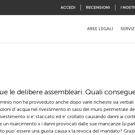
ACCEDI
RECENSIONI
I NOST
AREE LEGALI
SERVIZ
ue le delibere assembleari. Quali consegu
inio non ha provveduto anche dopo varie richieste sia verbali ch
razioni d' acqua nel rivestimento in sassi del muro perimetrale d
ivestimento si e' staccato ed e' crollato causando danni ai cortil
un risarcimento x i danni provocati dalle sue mancanze (si parla
 puo' essere una giusta causa x la revoca del mandato? Grazie e