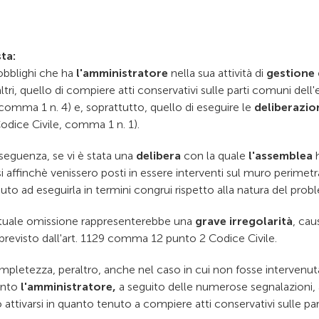
ta:
 obblighi che ha
l'amministratore
nella sua attività di
gestione
 altri, quello di compiere atti conservativi sulle parti comuni dell'
 comma 1 n. 4) e, soprattutto, quello di eseguire le
deliberazio
odice Civile, comma 1 n. 1).
seguenza, se vi è stata una
delibera
con la quale
l'assemblea
h
si affinchè venissero posti in essere interventi sul muro perimetr
uto ad eseguirla in termini congrui rispetto alla natura del prob
tuale omissione rappresenterebbe una
grave irregolarità
, cau
revisto dall'art. 1129 comma 12 punto 2 Codice Civile.
mpletezza, peraltro, anche nel caso in cui non fosse intervenut
ento
l'amministratore,
a seguito delle numerose segnalazion
attivarsi in quanto tenuto a compiere atti conservativi sulle pa