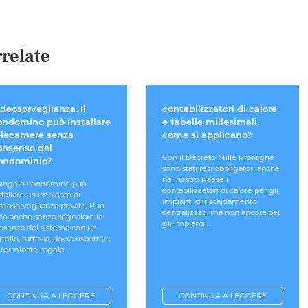
relate
deosorveglianza. Il
contabilizzatori di calore
ondomino può installare
e tabelle millesimali.
elecamere senza
come si applicano?
onsenso del
Con il Decreto Mille Proroghe
ondominio?
sono stati resi obbligatori anche
nel nostro Paese i
 singolo condomino può
contabilizzatori di calore per gli
stallare un impianto di
impianti di riscaldamento
deosorveglianza privato. Può
centralizzati, ma non ancora per
rlo anche senza segnalare la
gli impianti ...
esenza del sistema con un
rtello, tuttavia, dovrà rispettare
terminate regole ...
CONTINUA A LEGGERE
CONTINUA A LEGGERE