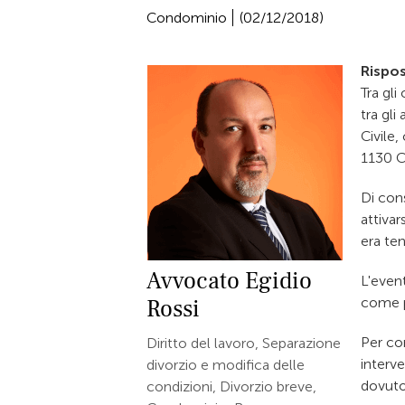
Condominio
(02/12/2018)
Rispos
Tra gli
tra gli
Civile,
1130 C
Di con
attivar
era ten
Avvocato
Egidio
L'even
Rossi
come p
Per co
Diritto del lavoro, Separazione
interv
divorzio e modifica delle
dovuto 
condizioni, Divorzio breve,