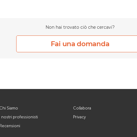
Non hai trovato ciò che cercavi?
Fai una domanda
Chi Siamo
Collabora
I nostri professionisti
Privacy
Recensioni