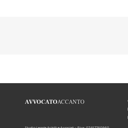
AVVOCATO
ACCANTO
Studio Legale Achilli e Associati - P.iva: 07457760960