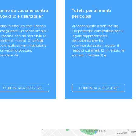
anno da vaccino contro
Tutela per alimenti
 Covid19: è risarcibile?
pericolosi
falso in assoluto che il danno
Proceda subito a denunciare.
nseguente - in senso ampio -
Ciò potrebbe comportare per il
 vaccino non sia risarcibile (o
legale rappresentante
getto di ristoro). Gli effetti
dell'azienda che ha
versi dalla somministrazione
commercializzato il gelato, il
 un vaccino possono
reato di cui all'art. 12, in relazione
pendere da ...
agli artt. 5 lettera d) e ...
CONTINUA A LEGGERE
CONTINUA A LEGGERE