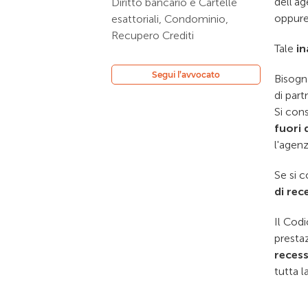
dell'a
Diritto bancario e Cartelle
oppure
esattoriali, Condominio,
Recupero Crediti
Tale
i
Segui l’avvocato
Bisogna
di par
Si cons
fuori 
l'agenz
Se si 
di rec
Il Cod
presta
reces
tutta 