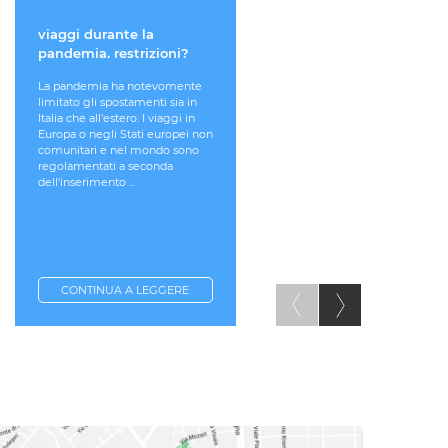
viaggi durante la
VIOLAZIONE NEL
pandemia. restrizioni?
TRATTAMENTO DEI DA
PERSONALI. COME
La pandemia ha notevomente
TUTELARSI?
limitato gli spostamenti sia in
Italia che all'estero. I viaggi in
Quando i propri dati vengono
Europa o negli Stati europei non
trattati in violazione delle
comunitari e nel mondo sono
norme sulla privacy, è possibi
regolamentati a seconda
fare una segnalazione al
dell'inserimento ...
Garante della Privacy, oppure
reclamo. La segnalazione è il
procedimento più ...
CONTINUA A LEGGERE
CONTINUA A LEGGERE