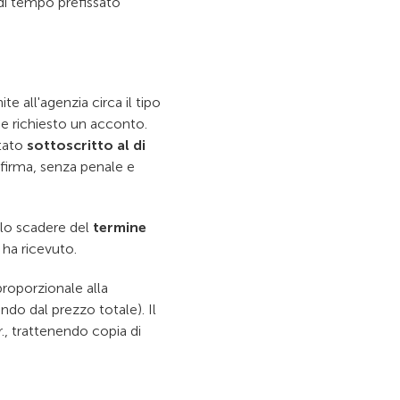
 di tempo prefissato
te all'agenzia circa il tipo
ne richiesto un acconto.
tato
sottoscritto al di
 firma, senza penale e
llo scadere del
termine
ha ricevuto.
roporzionale alla
ndo dal prezzo totale). Il
., trattenendo copia di