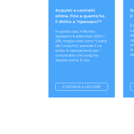
Acquisti e contratti
D
online. Fino a quanto ho
il
il diritto a "ripensarci"?
È 
co
In questo caso, il decreto
da
legislativo 6 settembre 2005 n.
og
206, meglio noto come “Codice
av
del Consumo”, prevede il c.d.
di
diritto di ripensamento per i
di
consumatori che svolgono
acquisti online. È una ...
CONTINUA A LEGGERE