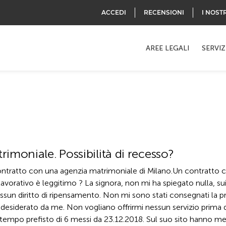
ACCEDI
RECENSIONI
I NOST
AREE LEGALI
SERVIZ
imoniale. Possibilità di recesso?
ratto con una agenzia matrimoniale di Milano.Un contratto c
 lavorativo è leggitimo ? La signora, non mi ha spiegato nulla, sui
ssun diritto di ripensamento. Non mi sono stati consegnati la p
 desiderato da me. Non vogliano offrirmi nessun servizio prima d
tempo prefisto di 6 messi da 23.12.2018. Sul suo sito hanno me