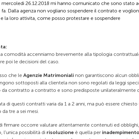
i mercoledi 26.12.2018 mi hanno comunicato che sono stato a
i fa. Dalla agenza non vogliano sospendere il contrato e voglion
o e la loro attivita, come posso protestare e sospendere
ta:
a comodità accenniamo brevemente alla tipologia contrattuale da
e poi le decisioni del caso.
sso che le
Agenzie Matrimoniali
non garantiscono alcun obbligo
ngono sottoposti alla clientela non sono regolati da leggi speci
o da contratto a contratto e sono predisposte unilateralmente d
ta di questi contratti varia da 1 a 2 anni, ma può essere chiesto
o da tre a sei mesi.
di firmare occorre valutare attentamente contenuti ed obblighi
, l'unica possibilità di
risoluzione
è quella per
inadempimento