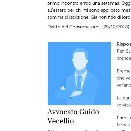
primo incontro entro una settimaa. Ogg
all'estero per chi mi sono applicato mes
somma di iscrizione. Gia non fido di lor
Diritto del Consumatore
(29/12/2018)
Rispos
Per Su
prender
Preme
che ve
varian
La dura
servizi
Avvocato
Guido
Prima 
Vecellio
firmato