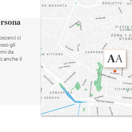
ersona
oscerci ci
esso gli
orni da
 anche il