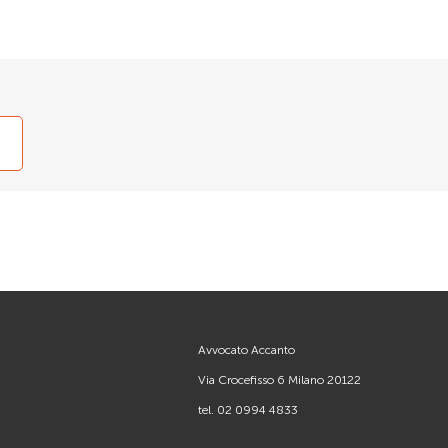
Avvocato Accanto
Via Crocefisso 6 Milano 20122
tel.
02 0994 4833