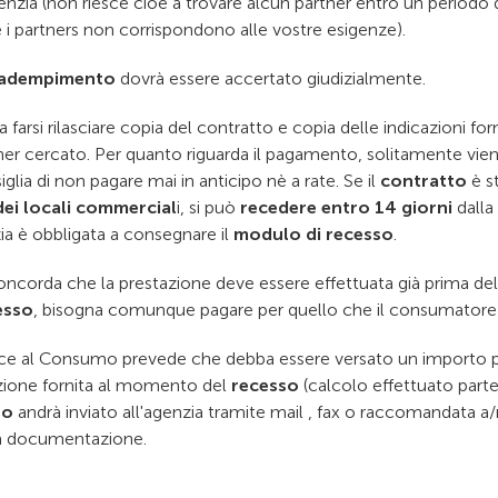
genzia (non riesce cioè a trovare alcun partner entro un periodo
 i partners non corrispondono alle vostre esigenze).
nadempimento
dovrà essere accertato giudizialmente.
 farsi rilasciare copia del contratto e copia delle indicazioni forni
tner cercato. Per quanto riguarda il pagamento, solitamente vie
iglia di non pagare mai in anticipo nè a rate. Se il
contratto
è s
dei locali commercial
i, si può
recedere entro 14 giorni
dalla
ia è obbligata a consegnare il
modulo di recesso
.
concorda che la prestazione deve essere effettuata già prima de
esso
, bisogna comunque pagare per quello che il consumatore 
ice al Consumo prevede che debba essere versato un importo p
zione fornita al momento del
recesso
(calcolo effettuato parte
so
andrà inviato all'agenzia tramite mail , fax o raccomandata a/r
la documentazione.