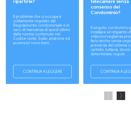
ripartirle?
telecamere senza
consenso del
Condominio?
Il problema che ci occupa è
solitamente regolato dal
Regolamento condominiale e in
Il singolo condomino
caso di mancanza di quest'ultimo
installare un impianto d
dalle norme contenute nel
videosorveglianza priv
Codice civile. Scale, androne ed
farlo anche senza segna
ascensori sono beni ...
presenza del sistema 
cartello, tuttavia, dovrà
determinate regole ...
CONTINUA A LEGGERE
CONTINUA A LEG