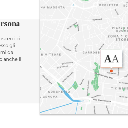
ersona
oscerci ci
esso gli
orni da
 anche il