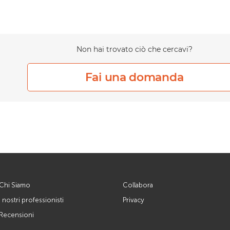
Non hai trovato ciò che cercavi?
Fai una domanda
Chi Siamo
Collabora
I nostri professionisti
Privacy
Recensioni