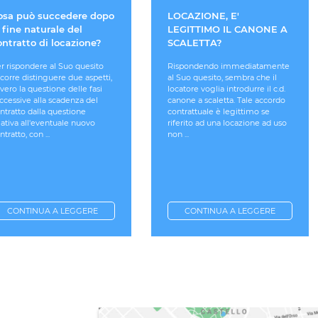
osa può succedere dopo
LOCAZIONE, E'
 fine naturale del
LEGITTIMO IL CANONE A
ontratto di locazione?
SCALETTA?
r rispondere al Suo quesito
Rispondendo immediatamente
corre distinguere due aspetti,
al Suo quesito, sembra che il
vero la questione delle fasi
locatore voglia introdurre il c.d.
ccessive alla scadenza del
canone a scaletta. Tale accordo
ntratto dalla questione
contrattuale è legittimo se
lativa all'eventuale nuovo
riferito ad una locazione ad uso
ntratto, con ...
non ...
CONTINUA A LEGGERE
CONTINUA A LEGGERE