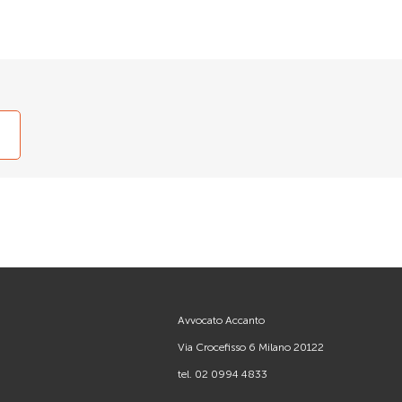
Avvocato Accanto
Via Crocefisso 6 Milano 20122
tel.
02 0994 4833