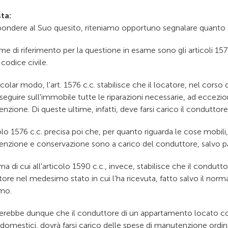
ta:
spondere al Suo quesito, riteniamo opportuno segnalare quanto
me di riferimento per la questione in esame sono gli articoli 15
codice civile.
icolar modo, l'art. 1576 c.c. stabilisce che il locatore, nel corso
eguire sull'immobile tutte le riparazioni necessarie, ad eccezio
zione. Di queste ultime, infatti, deve farsi carico il conduttore
olo 1576 c.c. precisa poi che, per quanto riguarda le cose mobili,
nzione e conservazione sono a carico del conduttore, salvo pa
a di cui all'articolo 1590 c.c., invece, stabilisce che il condutto
tore nel medesimo stato in cui l'ha ricevuta, fatto salvo il nor
mo.
rebbe dunque che il conduttore di un appartamento locato co
domestici, dovrà farsi carico delle spese di manutenzione ordinar