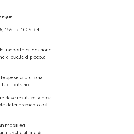
 segue.
76, 1590 e 1609 del
 del rapporto di locazione,
ne di quelle di piccola
.
 le spese di ordinaria
tto contrario.
re deve restituire la cosa
male deterioramento o il
n mobili ed
ia, anche al fine di