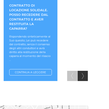
CONTRATTO DI
CAMBIO ALLOGGIO A.T.
LOCAZIONE SOLIDALE.
COME FARE?
POSSO RECEDERE DAL
L'assegnatario di un alloggio 
CONTRATTO E AVER
edilizia pubblica è sottoposto 
RESTITUITA LA
rispetto di particolari regole. 
CAPARRA?
Suo caso specifico la normati
di riferimento è la legge
Rispondendo sinteticamente al
regionale del Piemonte, n. 3 
Suo quesito, Lei può recedere
2010 ...
dal contratto, senza il consenso
degli altri conduttori e avrà
diritto alla restituzione della
caparra al momento del rilascio
...
CONTINUA A LEGGERE
CONTINUA A LEGGERE