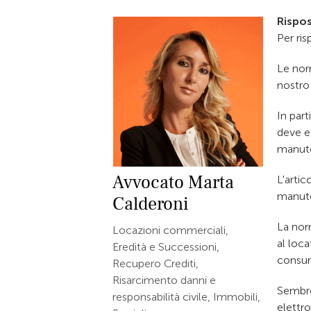
Rispos
Per ri
Le nor
nostro 
In part
deve es
manuten
Avvocato
Marta
L'artic
manute
Calderoni
La norm
Locazioni commerciali,
al loca
Eredità e Successioni,
consu
Recupero Crediti,
Risarcimento danni e
Sembre
responsabilità civile, Immobili,
elettro