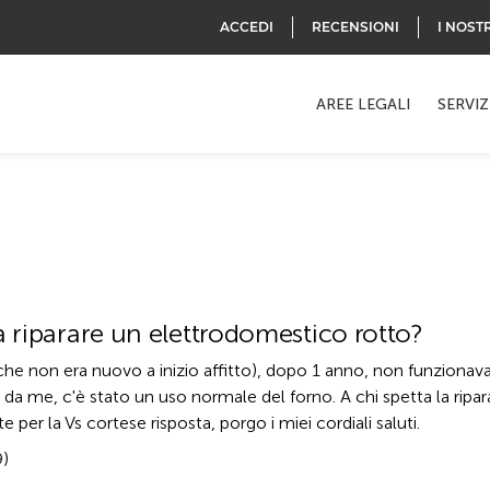
ACCEDI
RECENSIONI
I NOST
AREE LEGALI
SERVIZ
a riparare un elettrodomestico rotto?
 (che non era nuovo a inizio affitto), dopo 1 anno, non funzionava
ta da me, c'è stato un uso normale del forno. A chi spetta la ripa
 per la Vs cortese risposta, porgo i miei cordiali saluti.
9)