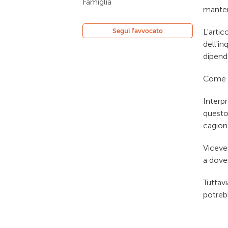
Famiglia
mantene
Segui l’avvocato
L'artic
dell'in
dipende
Come n
Interp
questo
cagiona
Vicever
a dover
Tuttavi
potrebb