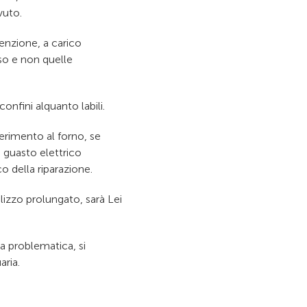
vuto.
tenzione, a carico
uso e non quelle
nfini alquanto labili.
erimento al forno, se
 guasto elettrico
co della riparazione.
lizzo prolungato, sarà Lei
a problematica, si
aria.