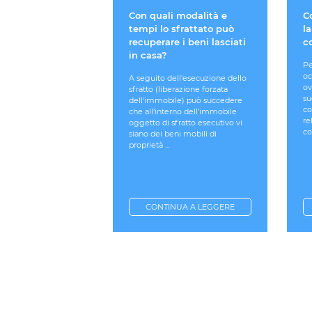
Con quali modalità e
C
tempi lo sfrattato può
la
recuperare i beni lasciati
c
in casa?
Pe
oc
A seguito dell'esecuzione dello
ov
sfratto (liberazione forzata
su
dell'immobile) può succedere
co
che all’interno dell’immobile
re
oggetto di sfratto esecutivo vi
co
siano dei beni mobili di
proprietà ...
CONTINUA A LEGGERE