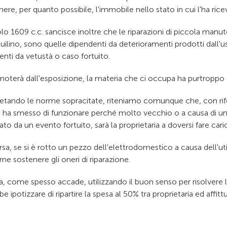
re, per quanto possibile, l'immobile nello stato in cui l'ha rice
olo 1609 c.c. sancisce inoltre che le riparazioni di piccola manu
quilino, sono quelle dipendenti da deterioramenti prodotti dall'
nti da vetustà o caso fortuito.
oterà dall'esposizione, la materia che ci occupa ha purtroppo co
retando le norme sopracitate, riteniamo comunque che, con rif
 ha smesso di funzionare perché molto vecchio o a causa di un
to da un evento fortuito, sarà la proprietaria a doversi fare cari
sa, se si è rotto un pezzo dell'elettrodomestico a causa dell'uti
ne sostenere gli oneri di riparazione.
a, come spesso accade, utilizzando il buon senso per risolvere l
e ipotizzare di ripartire la spesa al 50% tra proprietaria ed affittu