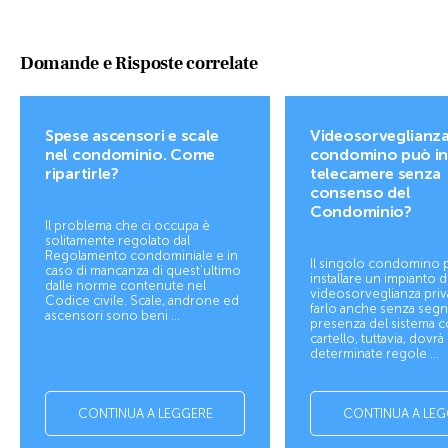
Domande e Risposte correlate
Spese ascensori e scale
Videosorveglianza.
nel condominio. Come
condomino può ins
ripartirle?
telecamere senza
consenso del
Condominio?
Il problema che ci occupa è
solitamente regolato dal
Regolamento condominiale e in
Il singolo condomino
caso di mancanza di quest'ultimo
installare un impianto d
dalle norme contenute nel
videosorveglianza priv
Codice civile. Scale, androne ed
farlo anche senza segna
ascensori sono beni ...
presenza del sistema 
cartello, tuttavia, dovrà
determinate regole ...
CONTINUA A LEGGERE
CONTINUA A LEG