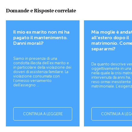
Domande e Risposte correlate
Il mio ex marito non mi ha
Mia moglie è anda
pagato il mantenimento.
all'estero dopo il
Danni morali?
matrimonio. Com
separarmi?
Siamo in presenza di una
condotta illecita dell’ex marito e
Da quanto descrive ve
in particolare della violazione dei
oggettivamente in una 
doveri di assistenza familiare. La
nella quale la crisi mat
violazione consumata con
intervenuta da anni ha, d
l’omesso versamento
reso ormai inesistente 
dell’assegno ...
matrimoniale. L'esigenza 
CONTINUA A LEGGERE
CONTINUA A LEG