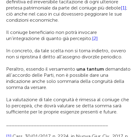
definitiva ed irreversibile tacitazione di ogni ulteriore
pretesa patrimoniale da parte del coniuge più debole
[1]
;
ciò anche nel caso in cui dovessero peggiorare le sue
condizioni economiche.
Il coniuge beneficiario non potrà invocare
un’integrazione di quanto già percepito.
[2]
In concreto, da tale scelta non si torna indietro, ovvero
non si ripristina il diritto all'assegno divorzile periodico.
Peraltro, essendo il versamento
una tantum
demandato
all’accordo delle Parti, non è possibile dare una
indicazione anche solo sommaria della congruità della
somma da versare.
La valutazione di tale congruità è rimessa al coniuge che
lo percepirà, che dovrà valutare se detta somma sarà
sufficiente per le proprie esigenze presenti e future.
_____________________________________
[1]
Cass. 30/01/2017, n. 2224, in Nuova Giur. Civ., 2017, p.