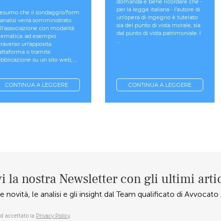
domanda è bene ricordare che -
per la legge italiana - l’autore di
esumo che il sondaggio/form
un’opera di ingegno è tutelato
 analisi verrà somministrato
sia del punto di vista morale, sia
ll’associazione con modalità
dal punto di vista patrimoniale. I
lematica: ad esempio
...
traverso un’apposita
attaforma o tramite
bblicazione su un sito web, ...
CONTINUA A LEGGERE
CONTINUA A LEGGERE
i la nostra Newsletter con gli ultimi arti
e novità, le analisi e gli insight dal Team qualificato di Avvocat
d accettato la
Privacy Policy
.