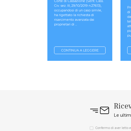
Corte di Cassazione (Sent. Cass.
Civ. sez. III, 29/10/2019 n.27613),
Pr
occupandosi di un caso simile,
di
ha rigettato la richiesta di
da
risarcimento avanzata dai
te
proprietari di ...
at
pi
pu
CONTINUA A LEGGERE
Ricev
Le ultim
Confermo di aver letto e