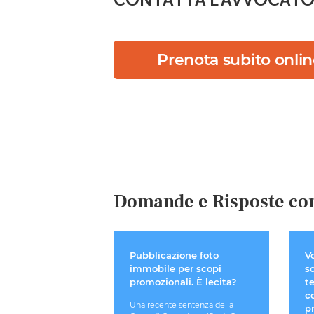
Prenota subito onli
Domande e Risposte cor
Pubblicazione foto
V
immobile per scopi
s
promozionali. È lecita?
te
c
Una recente sentenza della
p