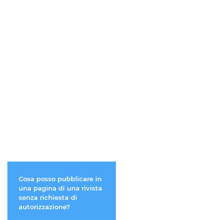
Cosa posso pubblicare in
Posso pubblicare sul m
una pagina di una rivista
sito lavori relativi a
senza richiesta di
"prodotti da fumo"? Ci
autorizzazione?
sono restrizioni?