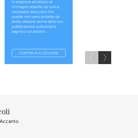
In relazione all’utilizzo di
La delicatezza del tema e il
immagini reperite sul web è
divieto di pubblicità sia diretta
necessario assicurarsi che
che indiretta, mi fa propende
queste non siano protette da
per suggerirle un approccio
diritto d’autore prima della loro
cauto sul tema e, quindi, se
pubblicazione sulla propria
ritiene necessario pubblicare 
pagina o sul proprio ...
suo sito ...
CONTINUA A LEGGERE
CONTINUA A LEGGERE
coli
o Accanto.