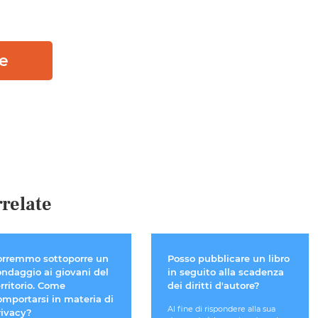
ne
relate
orremmo sottoporre un
Posso pubblicare un libro
ondaggio ai giovani del
in seguito alla scadenza
rritorio. Come
dei diritti d'autore?
omportarsi in materia di
Al fine di rispondere alla sua
rivacy?