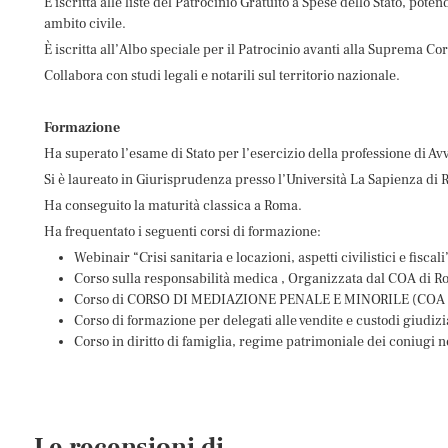
È iscritta alle liste del Patrocinio Gratuito a Spese dello Stato, pote
ambito civile.
È iscritta all’Albo speciale per il Patrocinio avanti alla Suprema Co
Collabora con studi legali e notarili sul territorio nazionale.
Formazione
Ha superato l’esame di Stato per l’esercizio della professione di A
Si è laureato in Giurisprudenza presso l’Università La Sapienza di
Ha conseguito la maturità classica a Roma.
Ha frequentato i seguenti corsi di formazione:
Webinair “Crisi sanitaria e locazioni, aspetti civilistici e fis
Corso sulla responsabilità medica , Organizzata dal COA di 
Corso di CORSO DI MEDIAZIONE PENALE E MINORILE (COA d
Corso di formazione per delegati alle vendite e custodi giudiz
Corso in diritto di famiglia, regime patrimoniale dei coniugi 