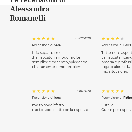
Le recensioni di
Alessandra
Romanelli
20.07.2020
Recensione di
Sara
Recensione di
Loris
Info separazione
Tutto nelle aspet
,ha risposto in modo molte
La risposta ricevu
semplice e concreto,spiegando
precisa e profess
chiaramente il mio problema...
fugato alcuni dub
mia situazione....
12.06.2020
Recensione di
luca
Recensione di
Fati
molto soddisfatto
5 stelle
molto soddisfatto della risposta ...
Grazie per risposta