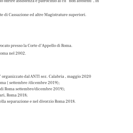
ndo offrire assistenza e patrocinio ai cd “non abbienti”, in
rte di Cassazione ed altre Magistrature superiori.
vvocato presso la Corte d’Appello di Roma.
 Roma nel 2002.
cali” organizzato dal ANTI sez. Calabria , maggio 2020
Roma ( settembre /dicembre 2019);
i Roma settembre/dicembre 2019);
iari, Roma 2018;
nella separazione e nel divorzio Roma 2018.