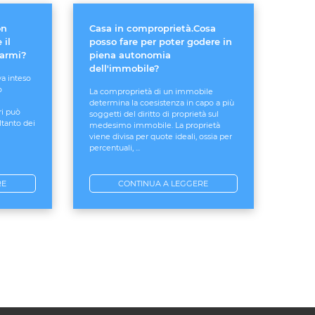
on
Casa in comproprietà.Cosa
 il
posso fare per poter godere in
larmi?
piena autonomia
dell'immobile?
va inteso
o
La comproprietà di un immobile
determina la coesistenza in capo a più
ri può
soggetti del diritto di proprietà sul
ltanto dei
medesimo immobile. La proprietà
viene divisa per quote ideali, ossia per
percentuali, ...
RE
CONTINUA A LEGGERE