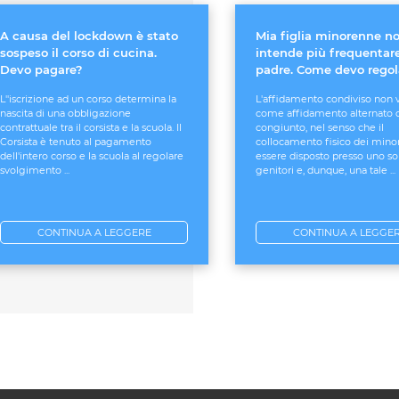
A causa del lockdown è stato
Mia figlia minorenne n
sospeso il corso di cucina.
intende più frequentare
Devo pagare?
padre. Come devo rego
L''iscrizione ad un corso determina la
L'affidamento condiviso non 
nascita di una obbligazione
come affidamento alternato 
contrattuale tra il corsista e la scuola. Il
congiunto, nel senso che il
Corsista è tenuto al pagamento
collocamento fisico dei mino
dell'intero corso e la scuola al regolare
essere disposto presso uno so
svolgimento ...
genitori e, dunque, una tale ...
CONTINUA A LEGGERE
CONTINUA A LEGGE