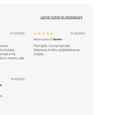
Leggi tutte le recensioni
04.07.2020
24.06.2020
Recensione di
Sanem
tative
Famiglia: comproprietà
ta è stata
Risposta molto soddisfacente.
ionale e ha
Grazie...
bi in merito alla
10.06.2020
ma
 ...